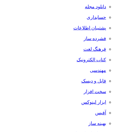
دانلود مجله
حسابداری
پشتیبان اطلاعات
فشرده ساز
فرهنگ لغت
کتاب الکترونیک
مهندسی
فایل و دیسک
سخت افزار
ابزار لینوکس
آفیس
بهینه ساز