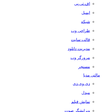
اف.تی.پی
ایمیل
شبکه
طراحی وب
قالب سایت
مدیریت دانلود
مرورگر وب
مسنجر
مالتی مدیا
دی.وی.دی
مبدل
نمایش فیلم
ویرایشگر صوت