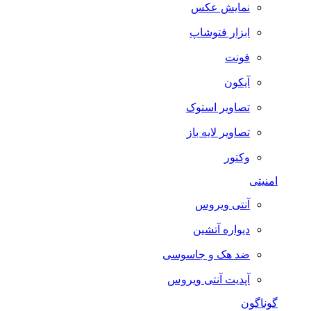
نمایش عکس
ابزار فتوشاپ
فونت
آیکون
تصاویر استوک
تصاویر لایه باز
وکتور
امنیتی
آنتی ویروس
دیواره آتشین
ضد هک و جاسوسی
آپدیت آنتی ویروس
گوناگون