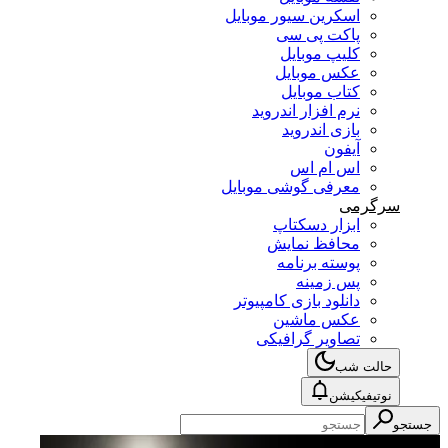
اسکرین سیور موبایل
پاکت پی سی
کلیپ موبایل
عکس موبایل
کتاب موبایل
نرم افزار اندروید
بازی اندروید
آیفون
اس ام اس
معرفی گوشی موبایل
سرگرمی
ابزار دسکتاپ
محافظ نمایش
پوسته برنامه
پس زمینه
دانلود بازی کامپیوتر
عکس ماشین
تصاویر گرافیکی
حالت شب
نوتیفیکیشن
جستجو