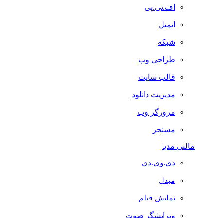
اف.تی.پی
ایمیل
شبکه
طراحی وب
قالب سایت
مدیریت دانلود
مرورگر وب
مسنجر
مالتی مدیا
دی.وی.دی
مبدل
نمایش فیلم
ویرایشگر صوت