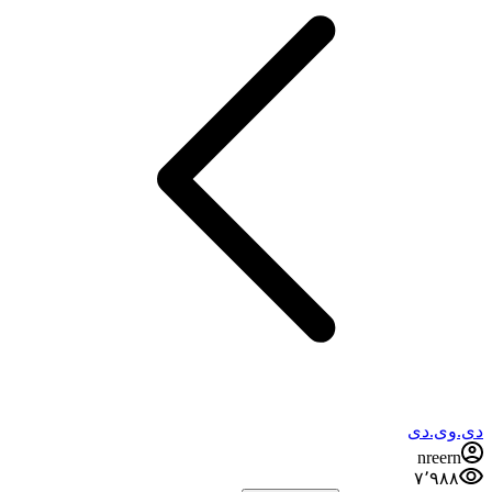
دی.وی.دی
nreern
۷٬۹۸۸