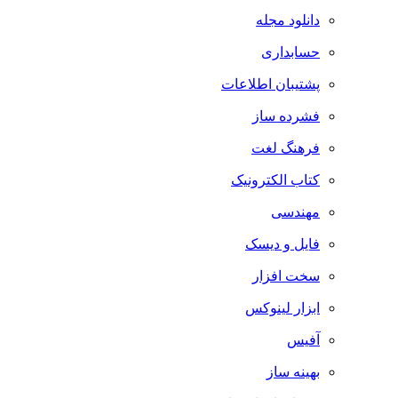
دانلود مجله
حسابداری
پشتیبان اطلاعات
فشرده ساز
فرهنگ لغت
کتاب الکترونیک
مهندسی
فایل و دیسک
سخت افزار
ابزار لینوکس
آفیس
بهینه ساز