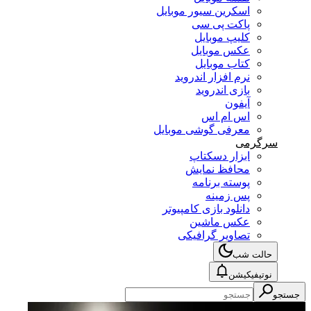
اسکرین سیور موبایل
پاکت پی سی
کلیپ موبایل
عکس موبایل
کتاب موبایل
نرم افزار اندروید
بازی اندروید
آیفون
اس ام اس
معرفی گوشی موبایل
سرگرمی
ابزار دسکتاپ
محافظ نمایش
پوسته برنامه
پس زمینه
دانلود بازی کامپیوتر
عکس ماشین
تصاویر گرافیکی
حالت شب
نوتیفیکیشن
جستجو