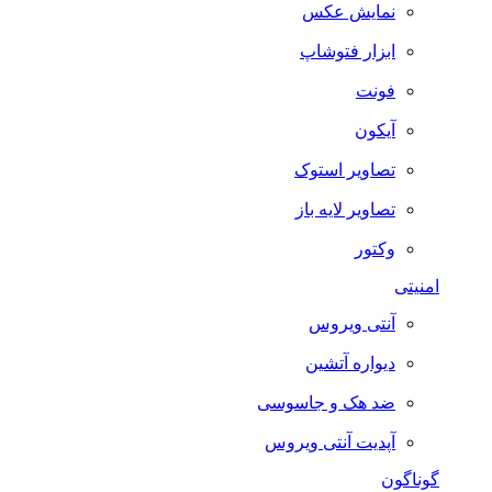
نمایش عکس
ابزار فتوشاپ
فونت
آیکون
تصاویر استوک
تصاویر لایه باز
وکتور
امنیتی
آنتی ویروس
دیواره آتشین
ضد هک و جاسوسی
آپدیت آنتی ویروس
گوناگون