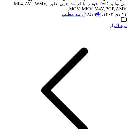
می توانید DvD خود را با فرمت هایی نظیر MP4, AVI, WMV,
MOV, MKV, M4V, 3GP, AMV,...
۱۱ دی ۱۴۰۳،‏ ۱۸:۱۹
ادامه مطلب
نرم افزار