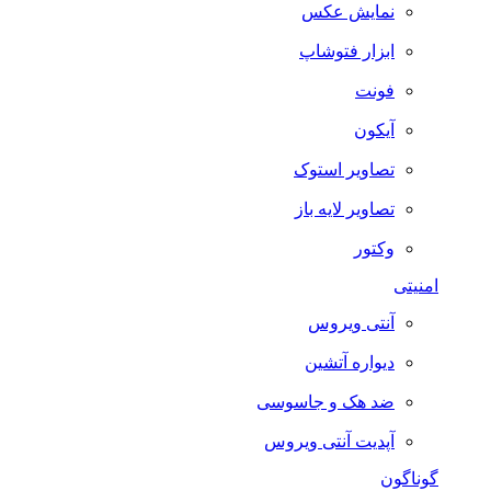
نمایش عکس
ابزار فتوشاپ
فونت
آیکون
تصاویر استوک
تصاویر لایه باز
وکتور
امنیتی
آنتی ویروس
دیواره آتشین
ضد هک و جاسوسی
آپدیت آنتی ویروس
گوناگون