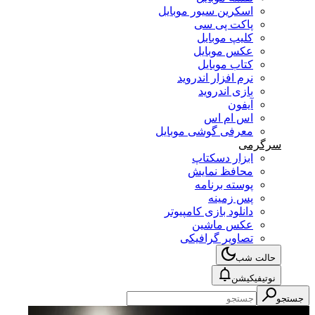
اسکرین سیور موبایل
پاکت پی سی
کلیپ موبایل
عکس موبایل
کتاب موبایل
نرم افزار اندروید
بازی اندروید
آیفون
اس ام اس
معرفی گوشی موبایل
سرگرمی
ابزار دسکتاپ
محافظ نمایش
پوسته برنامه
پس زمینه
دانلود بازی کامپیوتر
عکس ماشین
تصاویر گرافیکی
حالت شب
نوتیفیکیشن
جستجو