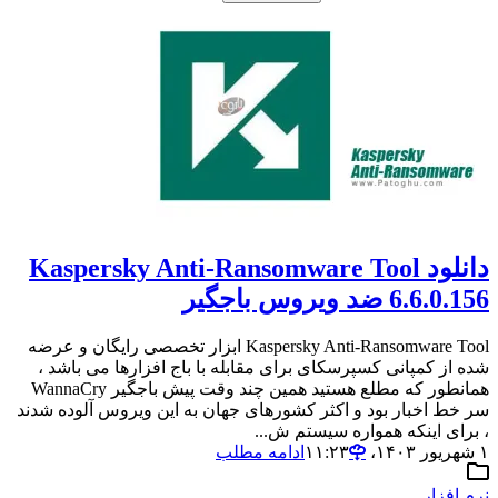
دانلود Kaspersky Anti-Ransomware Tool
6.6.0.156 ضد ویروس باجگیر
Kaspersky Anti-Ransomware Tool ابزار تخصصی رایگان و عرضه
شده از کمپانی کسپرسکای برای مقابله با باج افزارها می باشد ،
همانطور که مطلع هستید همین چند وقت پیش باجگیر WannaCry
سر خط اخبار بود و اکثر کشورهای جهان به این ویروس آلوده شدند
، برای اینکه همواره سیستم ش...
۱ شهریور ۱۴۰۳،‏ ۱۱:۲۳
ادامه مطلب
نرم افزار