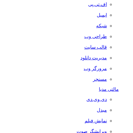
اف.تی.پی
ایمیل
شبکه
طراحی وب
قالب سایت
مدیریت دانلود
مرورگر وب
مسنجر
مالتی مدیا
دی.وی.دی
مبدل
نمایش فیلم
ویرایشگر صوت