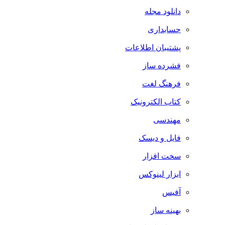
دانلود مجله
حسابداری
پشتیبان اطلاعات
فشرده ساز
فرهنگ لغت
کتاب الکترونیک
مهندسی
فایل و دیسک
سخت افزار
ابزار لینوکس
آفیس
بهینه ساز