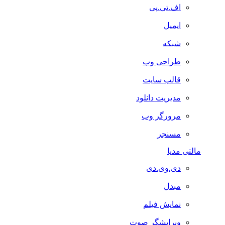
اف.تی.پی
ایمیل
شبکه
طراحی وب
قالب سایت
مدیریت دانلود
مرورگر وب
مسنجر
مالتی مدیا
دی.وی.دی
مبدل
نمایش فیلم
ویرایشگر صوت