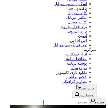
اسکرین سیور موبایل
پاکت پی سی
کلیپ موبایل
عکس موبایل
کتاب موبایل
نرم افزار اندروید
بازی اندروید
آیفون
اس ام اس
معرفی گوشی موبایل
سرگرمی
ابزار دسکتاپ
محافظ نمایش
پوسته برنامه
پس زمینه
دانلود بازی کامپیوتر
عکس ماشین
تصاویر گرافیکی
حالت شب
نوتیفیکیشن
جستجو