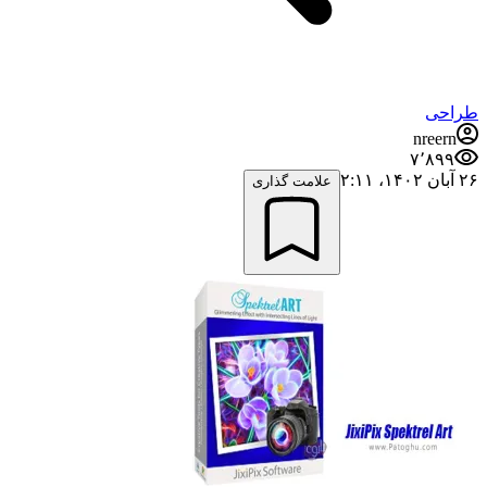
طراحی
nreern
۷٬۸۹۹
۲۶ آبان ۱۴۰۲،‏ ۲:۱۱
علامت گذاری