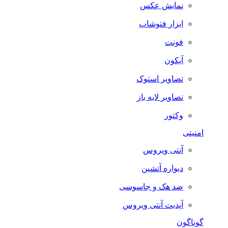
نمایش عکس
ابزار فتوشاپ
فونت
آیکون
تصاویر استوک
تصاویر لایه باز
وکتور
امنیتی
آنتی ویروس
دیواره آتشین
ضد هک و جاسوسی
آپدیت آنتی ویروس
گوناگون