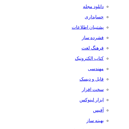
دانلود مجله
حسابداری
پشتیبان اطلاعات
فشرده ساز
فرهنگ لغت
کتاب الکترونیک
مهندسی
فایل و دیسک
سخت افزار
ابزار لینوکس
آفیس
بهینه ساز