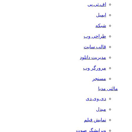
اف.تی.پی
ایمیل
شبکه
طراحی وب
قالب سایت
مدیریت دانلود
مرورگر وب
مسنجر
مالتی مدیا
دی.وی.دی
مبدل
نمایش فیلم
ویرایشگر صوت