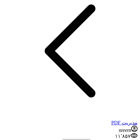
مدیریت PDF
nreern
۱۱٬۸۵۷