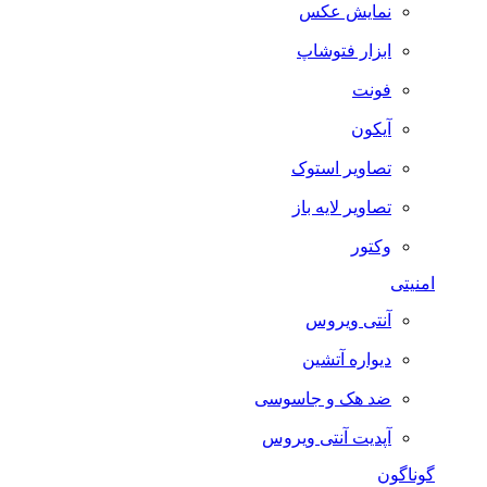
نمایش عکس
ابزار فتوشاپ
فونت
آیکون
تصاویر استوک
تصاویر لایه باز
وکتور
امنیتی
آنتی ویروس
دیواره آتشین
ضد هک و جاسوسی
آپدیت آنتی ویروس
گوناگون