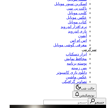
اسکرین سیور موبایل
پاکت پی سی
کلیپ موبایل
عکس موبایل
کتاب موبایل
نرم افزار اندروید
بازی اندروید
آیفون
اس ام اس
معرفی گوشی موبایل
سرگرمی
ابزار دسکتاپ
محافظ نمایش
پوسته برنامه
پس زمینه
دانلود بازی کامپیوتر
عکس ماشین
تصاویر گرافیکی
حالت شب
نوتیفیکیشن
جستجو