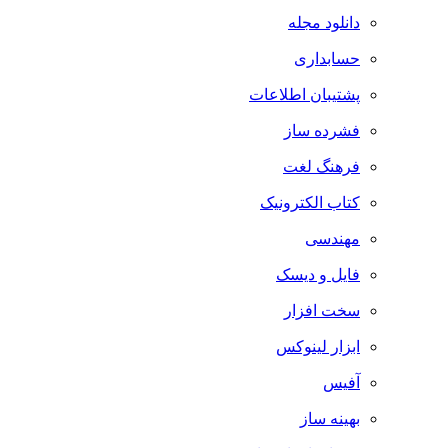
دانلود مجله
حسابداری
پشتیبان اطلاعات
فشرده ساز
فرهنگ لغت
کتاب الکترونیک
مهندسی
فایل و دیسک
سخت افزار
ابزار لینوکس
آفیس
بهینه ساز