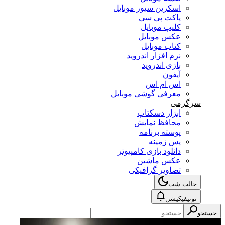
اسکرین سیور موبایل
پاکت پی سی
کلیپ موبایل
عکس موبایل
کتاب موبایل
نرم افزار اندروید
بازی اندروید
آیفون
اس ام اس
معرفی گوشی موبایل
سرگرمی
ابزار دسکتاپ
محافظ نمایش
پوسته برنامه
پس زمینه
دانلود بازی کامپیوتر
عکس ماشین
تصاویر گرافیکی
حالت شب
نوتیفیکیشن
جستجو