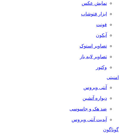
نمایش عکس
ابزار فتوشاپ
فونت
آیکون
تصاویر استوک
تصاویر لایه باز
وکتور
امنیتی
آنتی ویروس
دیواره آتشین
ضد هک و جاسوسی
آپدیت آنتی ویروس
گوناگون