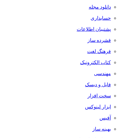
دانلود مجله
حسابداری
پشتیبان اطلاعات
فشرده ساز
فرهنگ لغت
کتاب الکترونیک
مهندسی
فایل و دیسک
سخت افزار
ابزار لینوکس
آفیس
بهینه ساز