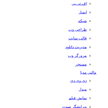
اف.تی.پی
ایمیل
شبکه
طراحی وب
قالب سایت
مدیریت دانلود
مرورگر وب
مسنجر
مالتی مدیا
دی.وی.دی
مبدل
نمایش فیلم
ویرایشگر صوت