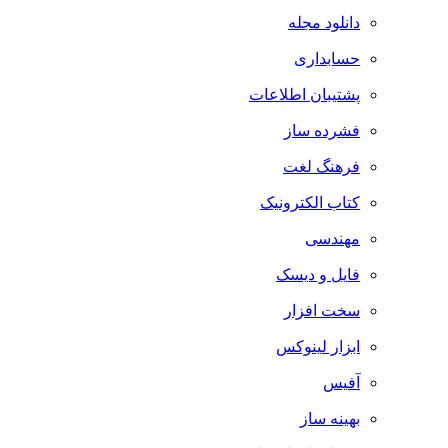
دانلود مجله
حسابداری
پشتیبان اطلاعات
فشرده ساز
فرهنگ لغت
کتاب الکترونیک
مهندسی
فایل و دیسک
سخت افزار
ابزار لینوکس
آفیس
بهینه ساز