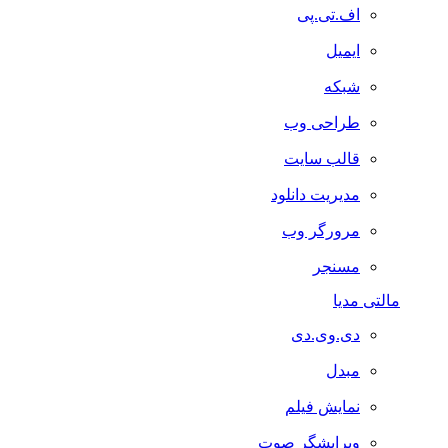
اف.تی.پی
ایمیل
شبکه
طراحی وب
قالب سایت
مدیریت دانلود
مرورگر وب
مسنجر
مالتی مدیا
دی.وی.دی
مبدل
نمایش فیلم
ویرایشگر صوت