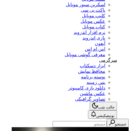
اسکرین سیور موبایل
پاکت پی سی
کلیپ موبایل
عکس موبایل
کتاب موبایل
نرم افزار اندروید
بازی اندروید
آیفون
اس ام اس
معرفی گوشی موبایل
سرگرمی
ابزار دسکتاپ
محافظ نمایش
پوسته برنامه
پس زمینه
دانلود بازی کامپیوتر
عکس ماشین
تصاویر گرافیکی
حالت شب
نوتیفیکیشن
جستجو