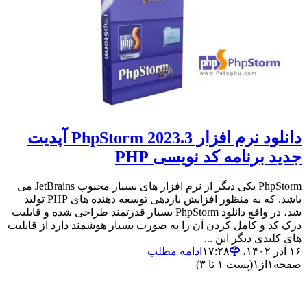
دانلود نرم افزار PhpStorm 2023.3 آپدیت
جدید برنامه کد نویسی PHP
PhpStorm یکی دیگر از نرم افزار های بسیار محبوب JetBrains می
باشد. که به منظور افزایش بازدهی توسعه دهنده های PHP تولید
شد، در واقع دانلود PhpStorm بسیار قدرتمند طراحی شده و قابلیت
درک کد و کامل کردن آن را به صورت بسیار هوشمند دارد از قابلیت
های کلیدی دیگر این ...
۱۶ آذر ۱۴۰۲،‏ ۱۷:۲۸
ادامه مطلب
صفحه
۱
از
۱
(پست ۱ تا ۳)