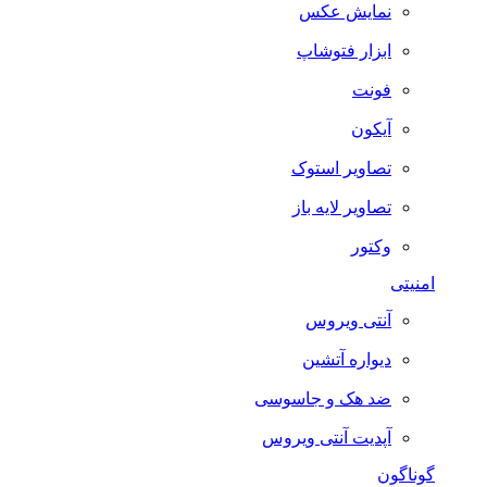
نمایش عکس
ابزار فتوشاپ
فونت
آیکون
تصاویر استوک
تصاویر لایه باز
وکتور
امنیتی
آنتی ویروس
دیواره آتشین
ضد هک و جاسوسی
آپدیت آنتی ویروس
گوناگون