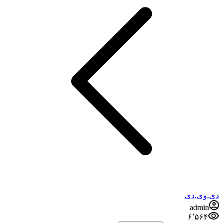
دی.وی.دی
admin
۶٬۵۶۴