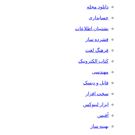
دانلود مجله
حسابداری
پشتیبان اطلاعات
فشرده ساز
فرهنگ لغت
کتاب الکترونیک
مهندسی
فایل و دیسک
سخت افزار
ابزار لینوکس
آفیس
بهینه ساز