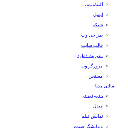
اف.تی.پی
ایمیل
شبکه
طراحی وب
قالب سایت
مدیریت دانلود
مرورگر وب
مسنجر
مالتی مدیا
دی.وی.دی
مبدل
نمایش فیلم
ویرایشگر صوت