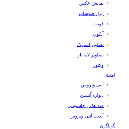
نمایش عکس
ابزار فتوشاپ
فونت
آیکون
تصاویر استوک
تصاویر لایه باز
وکتور
امنیتی
آنتی ویروس
دیواره آتشین
ضد هک و جاسوسی
آپدیت آنتی ویروس
گوناگون