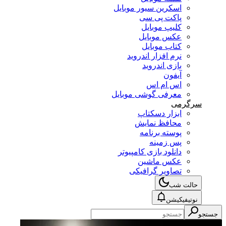
اسکرین سیور موبایل
پاکت پی سی
کلیپ موبایل
عکس موبایل
کتاب موبایل
نرم افزار اندروید
بازی اندروید
آیفون
اس ام اس
معرفی گوشی موبایل
سرگرمی
ابزار دسکتاپ
محافظ نمایش
پوسته برنامه
پس زمینه
دانلود بازی کامپیوتر
عکس ماشین
تصاویر گرافیکی
حالت شب
نوتیفیکیشن
جستجو