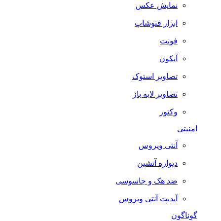
نمایش عکس
ابزار فتوشاپ
فونت
آیکون
تصاویر استوک
تصاویر لایه باز
وکتور
امنیتی
آنتی ویروس
دیواره آتشین
ضد هک و جاسوسی
آپدیت آنتی ویروس
گوناگون