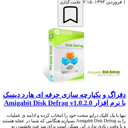
۱ فروردین ۱۳۹۳،‏ ۲:۱۵
علامت گذاری
دفراگ و یکپارچه سازی حرفه ای هارد دیسک
با نرم افزار Amigabit Disk Defrag v1.0.2.0
تنها با یک کلیک درایو سخت خود را انتخاب کرده و ادامه ی عملیات
را به Amigabit Disk Defrag بسپارید.هنگامی که شما در عجله هستند
و یا وقت زیادی ندارد. این ممکن است برای سرعت بخشیدن به