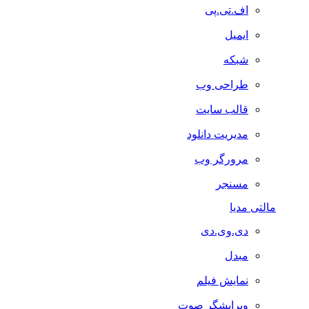
اف.تی.پی
ایمیل
شبکه
طراحی وب
قالب سایت
مدیریت دانلود
مرورگر وب
مسنجر
مالتی مدیا
دی.وی.دی
مبدل
نمایش فیلم
ویرایشگر صوت