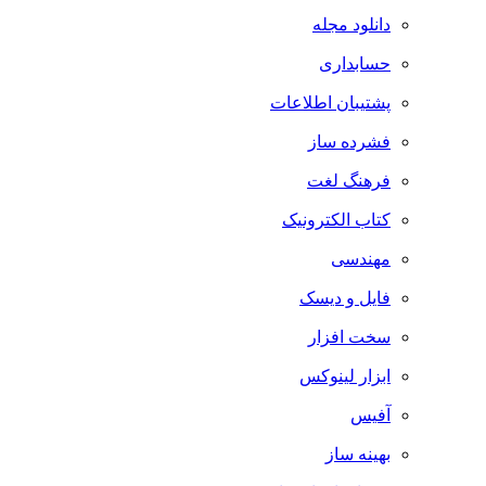
دانلود مجله
حسابداری
پشتیبان اطلاعات
فشرده ساز
فرهنگ لغت
کتاب الکترونیک
مهندسی
فایل و دیسک
سخت افزار
ابزار لینوکس
آفیس
بهینه ساز