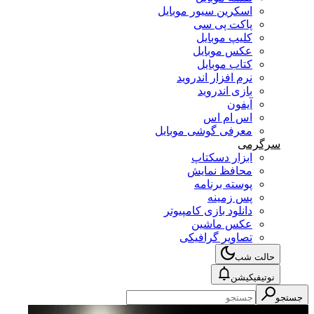
اسکرین سیور موبایل
پاکت پی سی
کلیپ موبایل
عکس موبایل
کتاب موبایل
نرم افزار اندروید
بازی اندروید
آیفون
اس ام اس
معرفی گوشی موبایل
سرگرمی
ابزار دسکتاپ
محافظ نمایش
پوسته برنامه
پس زمینه
دانلود بازی کامپیوتر
عکس ماشین
تصاویر گرافیکی
حالت شب
نوتیفیکیشن
جستجو