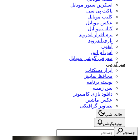
اسکرین سیور موبایل
پاکت پی سی
کلیپ موبایل
عکس موبایل
کتاب موبایل
نرم افزار اندروید
بازی اندروید
آیفون
اس ام اس
معرفی گوشی موبایل
سرگرمی
ابزار دسکتاپ
محافظ نمایش
پوسته برنامه
پس زمینه
دانلود بازی کامپیوتر
عکس ماشین
تصاویر گرافیکی
حالت شب
نوتیفیکیشن
جستجو