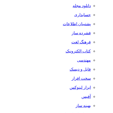
دانلود مجله
حسابداری
پشتیبان اطلاعات
فشرده ساز
فرهنگ لغت
کتاب الکترونیک
مهندسی
فایل و دیسک
سخت افزار
ابزار لینوکس
آفیس
بهینه ساز