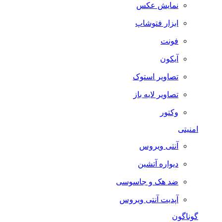
نمایش عکس
ابزار فتوشاپ
فونت
آیکون
تصاویر استوک
تصاویر لایه باز
وکتور
امنیتی
آنتی ویروس
دیواره آتشین
ضد هک و جاسوسی
آپدیت آنتی ویروس
گوناگون