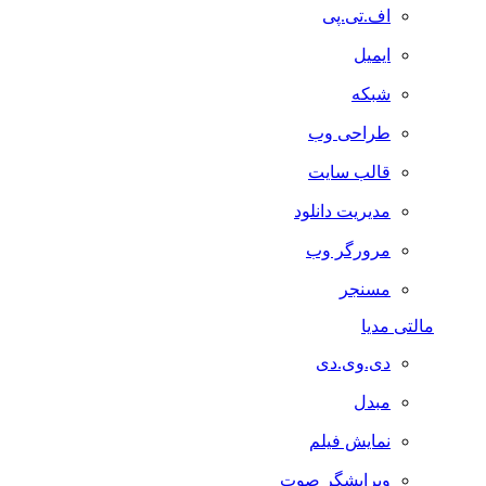
اف.تی.پی
ایمیل
شبکه
طراحی وب
قالب سایت
مدیریت دانلود
مرورگر وب
مسنجر
مالتی مدیا
دی.وی.دی
مبدل
نمایش فیلم
ویرایشگر صوت