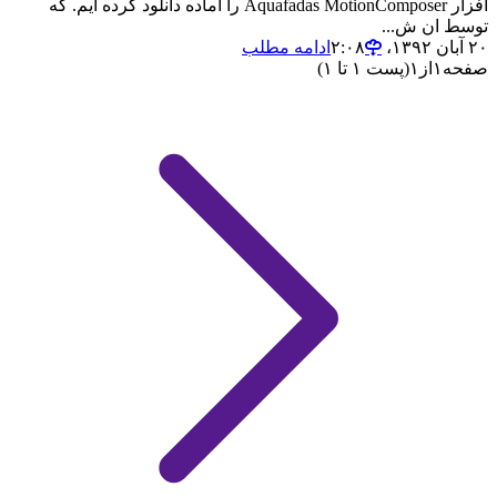
افزار Aquafadas MotionComposer را آماده دانلود کرده ایم. که
توسط ان ش...
۲۰ آبان ۱۳۹۲،‏ ۲:۰۸
ادامه مطلب
صفحه
۱
از
۱
(پست ۱ تا ۱)