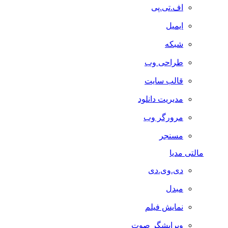
اف.تی.پی
ایمیل
شبکه
طراحی وب
قالب سایت
مدیریت دانلود
مرورگر وب
مسنجر
مالتی مدیا
دی.وی.دی
مبدل
نمایش فیلم
ویرایشگر صوت