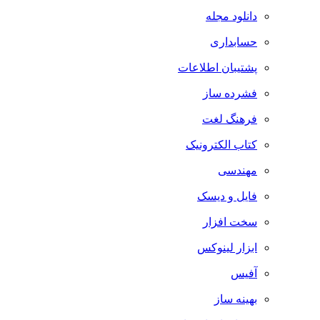
دانلود مجله
حسابداری
پشتیبان اطلاعات
فشرده ساز
فرهنگ لغت
کتاب الکترونیک
مهندسی
فایل و دیسک
سخت افزار
ابزار لینوکس
آفیس
بهینه ساز