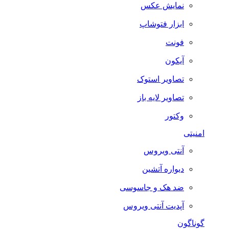
نمایش عکس
ابزار فتوشاپ
فونت
آیکون
تصاویر استوک
تصاویر لایه باز
وکتور
امنیتی
آنتی ویروس
دیواره آتشین
ضد هک و جاسوسی
آپدیت آنتی ویروس
گوناگون