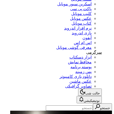
اسکرین سیور موبایل
پاکت پی سی
کلیپ موبایل
عکس موبایل
کتاب موبایل
نرم افزار اندروید
بازی اندروید
آیفون
اس ام اس
معرفی گوشی موبایل
سرگرمی
ابزار دسکتاپ
محافظ نمایش
پوسته برنامه
پس زمینه
دانلود بازی کامپیوتر
عکس ماشین
تصاویر گرافیکی
حالت شب
نوتیفیکیشن
جستجو