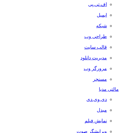
اف.تی.پی
ایمیل
شبکه
طراحی وب
قالب سایت
مدیریت دانلود
مرورگر وب
مسنجر
مالتی مدیا
دی.وی.دی
مبدل
نمایش فیلم
ویرایشگر صوت