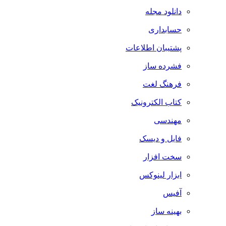
دانلود مجله
حسابداری
پشتیبان اطلاعات
فشرده ساز
فرهنگ لغت
کتاب الکترونیک
مهندسی
فایل و دیسک
سخت افزار
ابزار لینوکس
آفیس
بهینه ساز