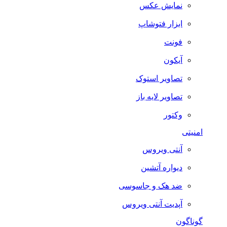
نمایش عکس
ابزار فتوشاپ
فونت
آیکون
تصاویر استوک
تصاویر لایه باز
وکتور
امنیتی
آنتی ویروس
دیواره آتشین
ضد هک و جاسوسی
آپدیت آنتی ویروس
گوناگون