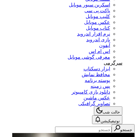
اسکرین سیور موبایل
پاکت پی سی
کلیپ موبایل
عکس موبایل
کتاب موبایل
نرم افزار اندروید
بازی اندروید
آیفون
اس ام اس
معرفی گوشی موبایل
سرگرمی
ابزار دسکتاپ
محافظ نمایش
پوسته برنامه
پس زمینه
دانلود بازی کامپیوتر
عکس ماشین
تصاویر گرافیکی
حالت شب
نوتیفیکیشن
جستجو