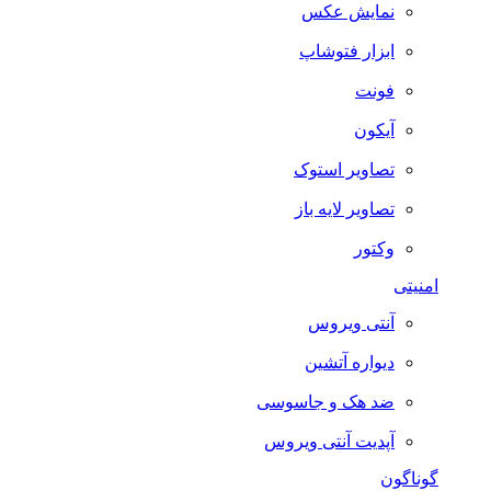
نمایش عکس
ابزار فتوشاپ
فونت
آیکون
تصاویر استوک
تصاویر لایه باز
وکتور
امنیتی
آنتی ویروس
دیواره آتشین
ضد هک و جاسوسی
آپدیت آنتی ویروس
گوناگون