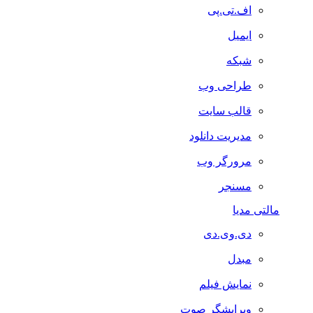
اف.تی.پی
ایمیل
شبکه
طراحی وب
قالب سایت
مدیریت دانلود
مرورگر وب
مسنجر
مالتی مدیا
دی.وی.دی
مبدل
نمایش فیلم
ویرایشگر صوت