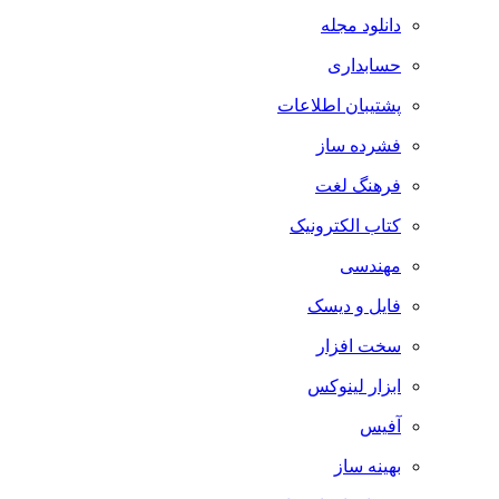
دانلود مجله
حسابداری
پشتیبان اطلاعات
فشرده ساز
فرهنگ لغت
کتاب الکترونیک
مهندسی
فایل و دیسک
سخت افزار
ابزار لینوکس
آفیس
بهینه ساز