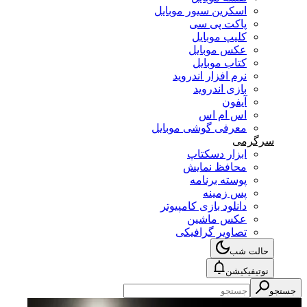
اسکرین سیور موبایل
پاکت پی سی
کلیپ موبایل
عکس موبایل
کتاب موبایل
نرم افزار اندروید
بازی اندروید
آیفون
اس ام اس
معرفی گوشی موبایل
سرگرمی
ابزار دسکتاپ
محافظ نمایش
پوسته برنامه
پس زمینه
دانلود بازی کامپیوتر
عکس ماشین
تصاویر گرافیکی
حالت شب
نوتیفیکیشن
جستجو