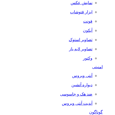
نمایش عکس
ابزار فتوشاپ
فونت
آیکون
تصاویر استوک
تصاویر لایه باز
وکتور
امنیتی
آنتی ویروس
دیواره آتشین
ضد هک و جاسوسی
آپدیت آنتی ویروس
گوناگون