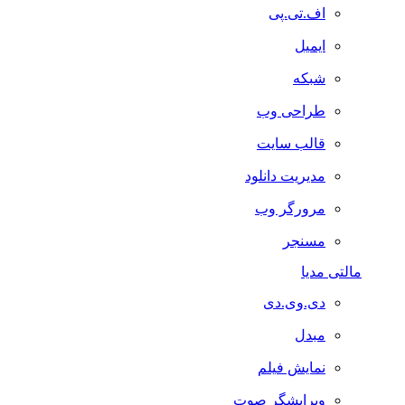
اف.تی.پی
ایمیل
شبکه
طراحی وب
قالب سایت
مدیریت دانلود
مرورگر وب
مسنجر
مالتی مدیا
دی.وی.دی
مبدل
نمایش فیلم
ویرایشگر صوت