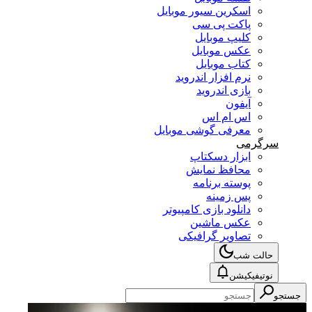
اسکرین سیور موبایل
پاکت پی سی
کلیپ موبایل
عکس موبایل
کتاب موبایل
نرم افزار اندروید
بازی اندروید
آیفون
اس ام اس
معرفی گوشی موبایل
سرگرمی
ابزار دسکتاپ
محافظ نمایش
پوسته برنامه
پس زمینه
دانلود بازی کامپیوتر
عکس ماشین
تصاویر گرافیکی
حالت شب
نوتیفیکیشن
جستجو