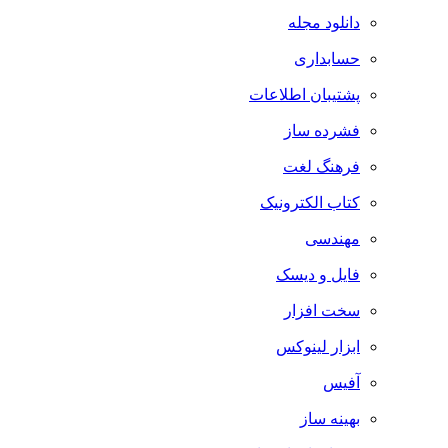
دانلود مجله
حسابداری
پشتیبان اطلاعات
فشرده ساز
فرهنگ لغت
کتاب الکترونیک
مهندسی
فایل و دیسک
سخت افزار
ابزار لینوکس
آفیس
بهینه ساز