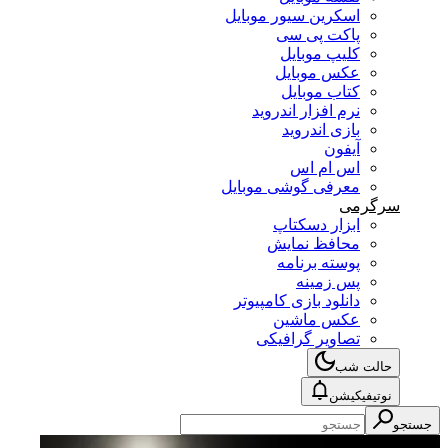
اسکرین سیور موبایل
پاکت پی سی
کلیپ موبایل
عکس موبایل
کتاب موبایل
نرم افزار اندروید
بازی اندروید
آیفون
اس ام اس
معرفی گوشی موبایل
سرگرمی
ابزار دسکتاپ
محافظ نمایش
پوسته برنامه
پس زمینه
دانلود بازی کامپیوتر
عکس ماشین
تصاویر گرافیکی
حالت شب
نوتیفیکیشن
جستجو