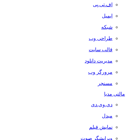
اف.تی.پی
ایمیل
شبکه
طراحی وب
قالب سایت
مدیریت دانلود
مرورگر وب
مسنجر
مالتی مدیا
دی.وی.دی
مبدل
نمایش فیلم
ویرایشگر صوت