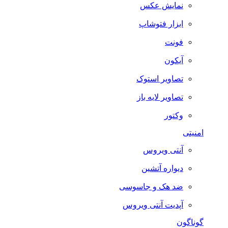
نمایش عکس
ابزار فتوشاپ
فونت
آیکون
تصاویر استوک
تصاویر لایه باز
وکتور
امنیتی
آنتی ویروس
دیواره آتشین
ضد هک و جاسوسی
آپدیت آنتی ویروس
گوناگون