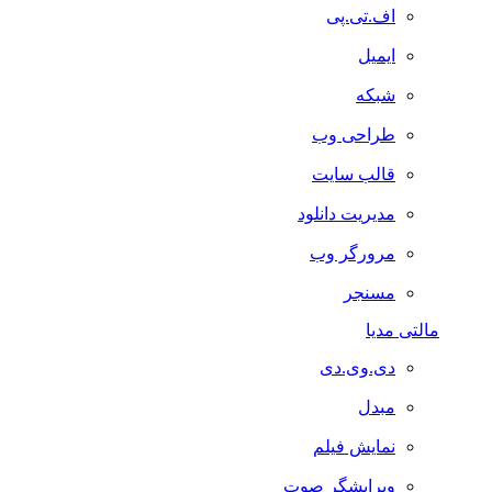
اف.تی.پی
ایمیل
شبکه
طراحی وب
قالب سایت
مدیریت دانلود
مرورگر وب
مسنجر
مالتی مدیا
دی.وی.دی
مبدل
نمایش فیلم
ویرایشگر صوت