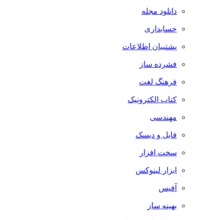
دانلود مجله
حسابداری
پشتیبان اطلاعات
فشرده ساز
فرهنگ لغت
کتاب الکترونیک
مهندسی
فایل و دیسک
سخت افزار
ابزار لینوکس
آفیس
بهینه ساز