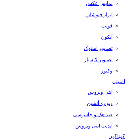
نمایش عکس
ابزار فتوشاپ
فونت
آیکون
تصاویر استوک
تصاویر لایه باز
وکتور
امنیتی
آنتی ویروس
دیواره آتشین
ضد هک و جاسوسی
آپدیت آنتی ویروس
گوناگون