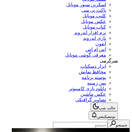
اسکرین سیور موبایل
پاکت پی سی
کلیپ موبایل
عکس موبایل
کتاب موبایل
نرم افزار اندروید
بازی اندروید
آیفون
اس ام اس
معرفی گوشی موبایل
سرگرمی
ابزار دسکتاپ
محافظ نمایش
پوسته برنامه
پس زمینه
دانلود بازی کامپیوتر
عکس ماشین
تصاویر گرافیکی
حالت شب
نوتیفیکیشن
جستجو