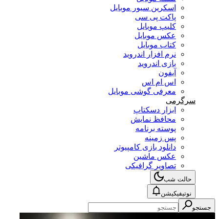
اسکرین سیور موبایل
پاکت پی سی
کلیپ موبایل
عکس موبایل
کتاب موبایل
نرم افزار اندروید
بازی اندروید
آیفون
اس ام اس
معرفی گوشی موبایل
سرگرمی
ابزار دسکتاپ
محافظ نمایش
پوسته برنامه
پس زمینه
دانلود بازی کامپیوتر
عکس ماشین
تصاویر گرافیکی
حالت شب
نوتیفیکیشن
جستجو