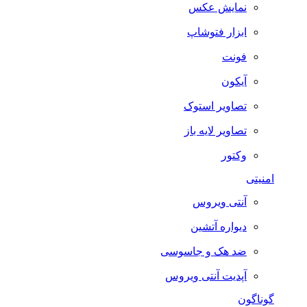
نمایش عکس
ابزار فتوشاپ
فونت
آیکون
تصاویر استوک
تصاویر لایه باز
وکتور
امنیتی
آنتی ویروس
دیواره آتشین
ضد هک و جاسوسی
آپدیت آنتی ویروس
گوناگون