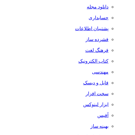
دانلود مجله
حسابداری
پشتیبان اطلاعات
فشرده ساز
فرهنگ لغت
کتاب الکترونیک
مهندسی
فایل و دیسک
سخت افزار
ابزار لینوکس
آفیس
بهینه ساز