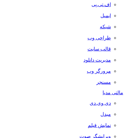
اف.تی.پی
ایمیل
شبکه
طراحی وب
قالب سایت
مدیریت دانلود
مرورگر وب
مسنجر
مالتی مدیا
دی.وی.دی
مبدل
نمایش فیلم
ویرایشگر صوت