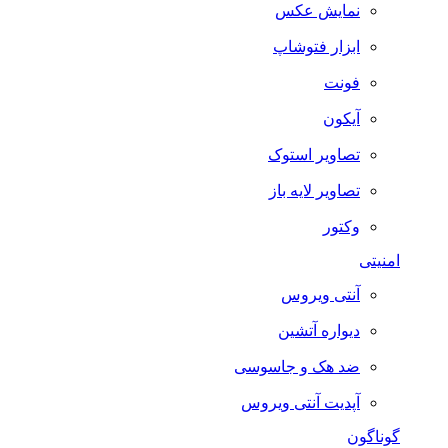
نمایش عکس
ابزار فتوشاپ
فونت
آیکون
تصاویر استوک
تصاویر لایه باز
وکتور
امنیتی
آنتی ویروس
دیواره آتشین
ضد هک و جاسوسی
آپدیت آنتی ویروس
گوناگون