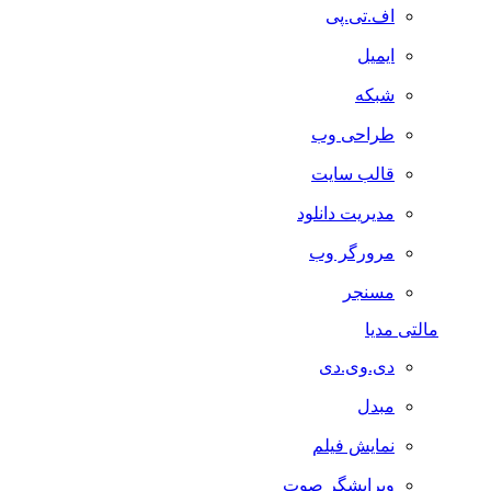
اف.تی.پی
ایمیل
شبکه
طراحی وب
قالب سایت
مدیریت دانلود
مرورگر وب
مسنجر
مالتی مدیا
دی.وی.دی
مبدل
نمایش فیلم
ویرایشگر صوت