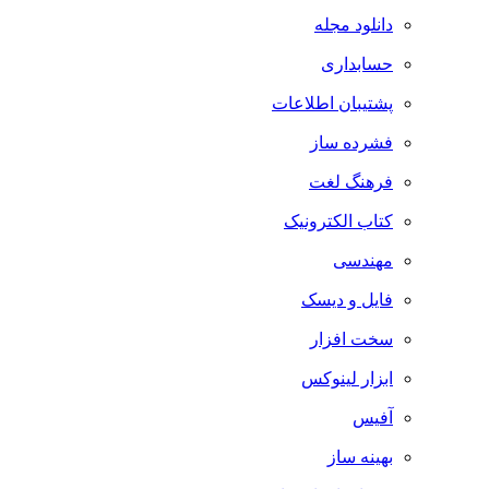
دانلود مجله
حسابداری
پشتیبان اطلاعات
فشرده ساز
فرهنگ لغت
کتاب الکترونیک
مهندسی
فایل و دیسک
سخت افزار
ابزار لینوکس
آفیس
بهینه ساز