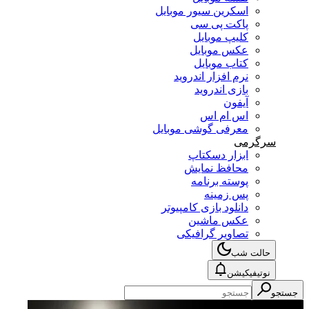
اسکرین سیور موبایل
پاکت پی سی
کلیپ موبایل
عکس موبایل
کتاب موبایل
نرم افزار اندروید
بازی اندروید
آیفون
اس ام اس
معرفی گوشی موبایل
سرگرمی
ابزار دسکتاپ
محافظ نمایش
پوسته برنامه
پس زمینه
دانلود بازی کامپیوتر
عکس ماشین
تصاویر گرافیکی
حالت شب
نوتیفیکیشن
جستجو