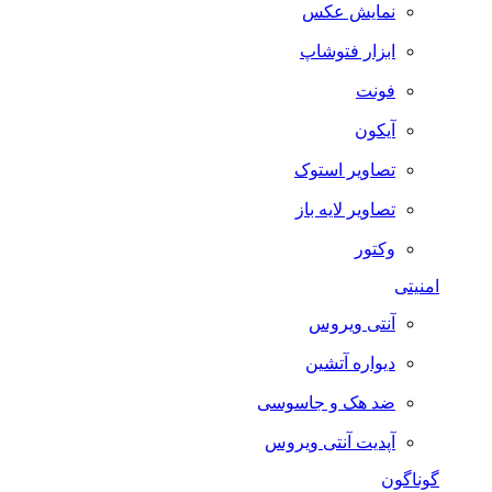
نمایش عکس
ابزار فتوشاپ
فونت
آیکون
تصاویر استوک
تصاویر لایه باز
وکتور
امنیتی
آنتی ویروس
دیواره آتشین
ضد هک و جاسوسی
آپدیت آنتی ویروس
گوناگون