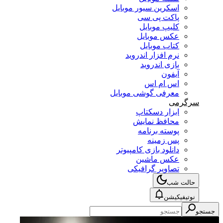
اسکرین سیور موبایل
پاکت پی سی
کلیپ موبایل
عکس موبایل
کتاب موبایل
نرم افزار اندروید
بازی اندروید
آیفون
اس ام اس
معرفی گوشی موبایل
سرگرمی
ابزار دسکتاپ
محافظ نمایش
پوسته برنامه
پس زمینه
دانلود بازی کامپیوتر
عکس ماشین
تصاویر گرافیکی
حالت شب
نوتیفیکیشن
جستجو