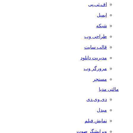
اف.تی.پی
ایمیل
شبکه
طراحی وب
قالب سایت
مدیریت دانلود
مرورگر وب
مسنجر
مالتی مدیا
دی.وی.دی
مبدل
نمایش فیلم
ویرایشگر صوت