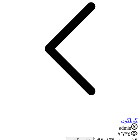
گوناگون
admin
۷٬۷۳۵
۱۳ اسفند ۱۳۹۰،‏ ۱:۴۳