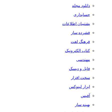
دانلود مجله
حسابداری
پشتیبان اطلاعات
فشرده ساز
فرهنگ لغت
کتاب الکترونیک
مهندسی
فایل و دیسک
سخت افزار
ابزار لینوکس
آفیس
بهینه ساز