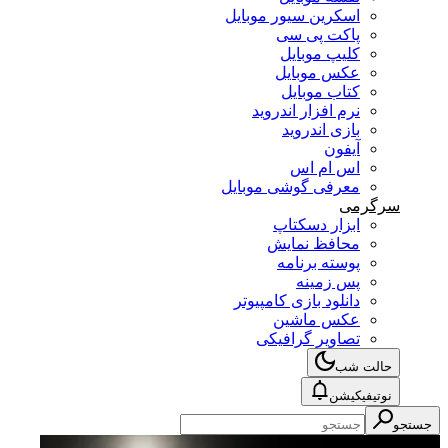
اسکرین سیور موبایل
پاکت پی سی
کلیپ موبایل
عکس موبایل
کتاب موبایل
نرم افزار اندروید
بازی اندروید
آیفون
اس ام اس
معرفی گوشی موبایل
سرگرمی
ابزار دسکتاپ
محافظ نمایش
پوسته برنامه
پس زمینه
دانلود بازی کامپیوتر
عکس ماشین
تصاویر گرافیکی
حالت شب
نوتیفیکیشن
جستجو