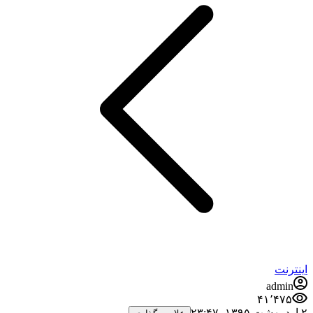
اینترنت
admin
۴۱٬۴۷۵
۲ اردیبهشت ۱۳۹۵،‏ ۲۳:۴۷