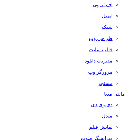
اف.تی.پی
ایمیل
شبکه
طراحی وب
قالب سایت
مدیریت دانلود
مرورگر وب
مسنجر
مالتی مدیا
دی.وی.دی
مبدل
نمایش فیلم
ویرایشگر صوت