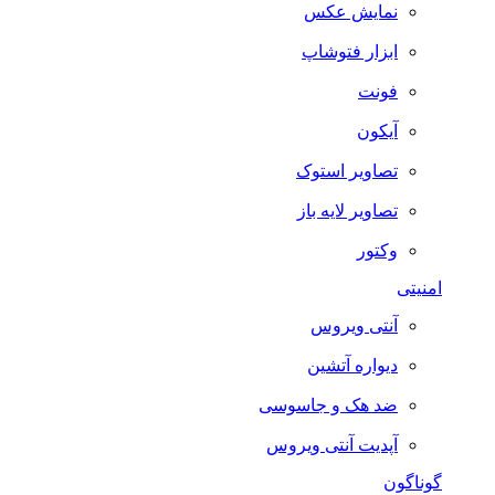
نمایش عکس
ابزار فتوشاپ
فونت
آیکون
تصاویر استوک
تصاویر لایه باز
وکتور
امنیتی
آنتی ویروس
دیواره آتشین
ضد هک و جاسوسی
آپدیت آنتی ویروس
گوناگون