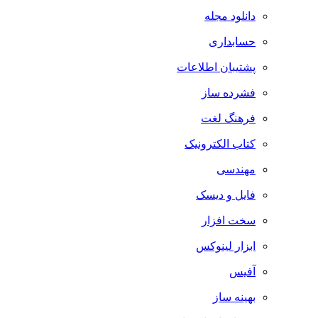
دانلود مجله
حسابداری
پشتیبان اطلاعات
فشرده ساز
فرهنگ لغت
کتاب الکترونیک
مهندسی
فایل و دیسک
سخت افزار
ابزار لینوکس
آفیس
بهینه ساز