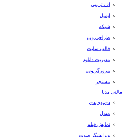
اف.تی.پی
ایمیل
شبکه
طراحی وب
قالب سایت
مدیریت دانلود
مرورگر وب
مسنجر
مالتی مدیا
دی.وی.دی
مبدل
نمایش فیلم
ویرایشگر صوت