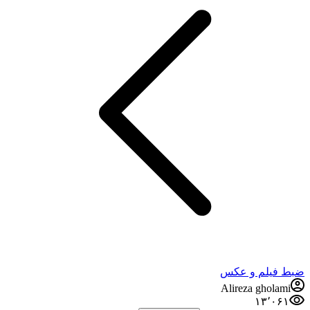
ضبط فيلم و عكس
Alireza gholami
۱۳٬۰۶۱