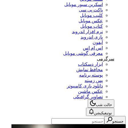
اسکرین سیور موبایل
پاکت پی سی
کلیپ موبایل
عکس موبایل
کتاب موبایل
نرم افزار اندروید
بازی اندروید
آیفون
اس ام اس
معرفی گوشی موبایل
سرگرمی
ابزار دسکتاپ
محافظ نمایش
پوسته برنامه
پس زمینه
دانلود بازی کامپیوتر
عکس ماشین
تصاویر گرافیکی
حالت شب
نوتیفیکیشن
جستجو