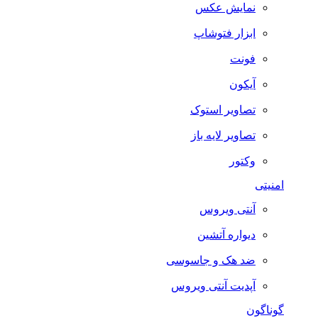
نمایش عکس
ابزار فتوشاپ
فونت
آیکون
تصاویر استوک
تصاویر لایه باز
وکتور
امنیتی
آنتی ویروس
دیواره آتشین
ضد هک و جاسوسی
آپدیت آنتی ویروس
گوناگون