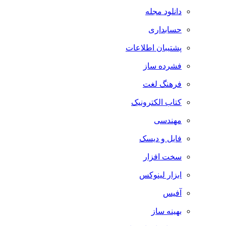
دانلود مجله
حسابداری
پشتیبان اطلاعات
فشرده ساز
فرهنگ لغت
کتاب الکترونیک
مهندسی
فایل و دیسک
سخت افزار
ابزار لینوکس
آفیس
بهینه ساز