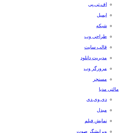
اف.تی.پی
ایمیل
شبکه
طراحی وب
قالب سایت
مدیریت دانلود
مرورگر وب
مسنجر
مالتی مدیا
دی.وی.دی
مبدل
نمایش فیلم
ویرایشگر صوت