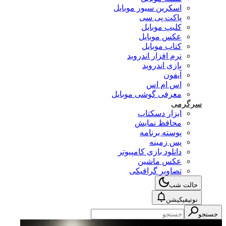
اسکرین سیور موبایل
پاکت پی سی
کلیپ موبایل
عکس موبایل
کتاب موبایل
نرم افزار اندروید
بازی اندروید
آیفون
اس ام اس
معرفی گوشی موبایل
سرگرمی
ابزار دسکتاپ
محافظ نمایش
پوسته برنامه
پس زمینه
دانلود بازی کامپیوتر
عکس ماشین
تصاویر گرافیکی
حالت شب
نوتیفیکیشن
جستجو