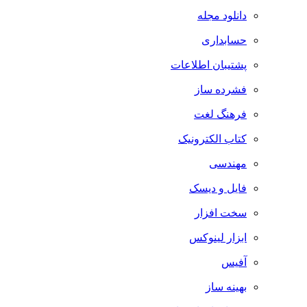
دانلود مجله
حسابداری
پشتیبان اطلاعات
فشرده ساز
فرهنگ لغت
کتاب الکترونیک
مهندسی
فایل و دیسک
سخت افزار
ابزار لینوکس
آفیس
بهینه ساز