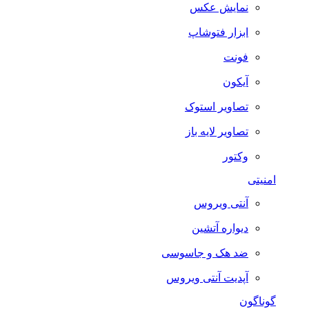
نمایش عکس
ابزار فتوشاپ
فونت
آیکون
تصاویر استوک
تصاویر لایه باز
وکتور
امنیتی
آنتی ویروس
دیواره آتشین
ضد هک و جاسوسی
آپدیت آنتی ویروس
گوناگون