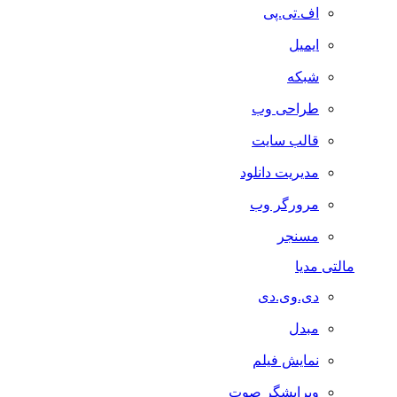
اف.تی.پی
ایمیل
شبکه
طراحی وب
قالب سایت
مدیریت دانلود
مرورگر وب
مسنجر
مالتی مدیا
دی.وی.دی
مبدل
نمایش فیلم
ویرایشگر صوت