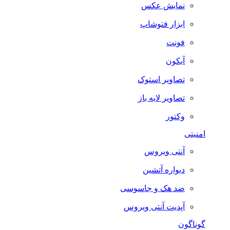
نمایش عکس
ابزار فتوشاپ
فونت
آیکون
تصاویر استوک
تصاویر لایه باز
وکتور
امنیتی
آنتی ویروس
دیواره آتشین
ضد هک و جاسوسی
آپدیت آنتی ویروس
گوناگون