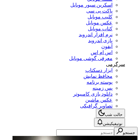
اسکرین سیور موبایل
پاکت پی سی
کلیپ موبایل
عکس موبایل
کتاب موبایل
نرم افزار اندروید
بازی اندروید
آیفون
اس ام اس
معرفی گوشی موبایل
سرگرمی
ابزار دسکتاپ
محافظ نمایش
پوسته برنامه
پس زمینه
دانلود بازی کامپیوتر
عکس ماشین
تصاویر گرافیکی
حالت شب
نوتیفیکیشن
جستجو