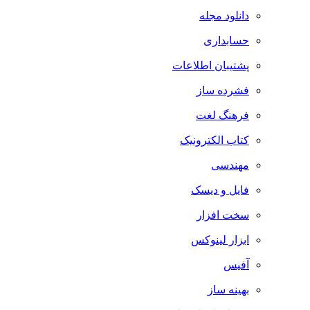
دانلود مجله
حسابداری
پشتیبان اطلاعات
فشرده ساز
فرهنگ لغت
کتاب الکترونیک
مهندسی
فایل و دیسک
سخت افزار
ابزار لینوکس
آفیس
بهینه ساز