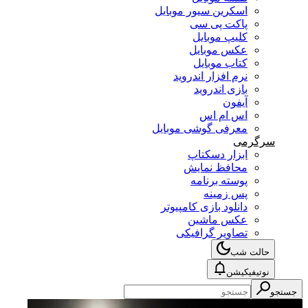
اسکرین سیور موبایل
پاکت پی سی
کلیپ موبایل
عکس موبایل
کتاب موبایل
نرم افزار اندروید
بازی اندروید
آیفون
اس ام اس
معرفی گوشی موبایل
سرگرمی
ابزار دسکتاپ
محافظ نمایش
پوسته برنامه
پس زمینه
دانلود بازی کامپیوتر
عکس ماشین
تصاویر گرافیکی
حالت شب
نوتیفیکیشن
جستجو