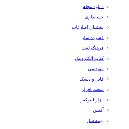
دانلود مجله
حسابداری
پشتیبان اطلاعات
فشرده ساز
فرهنگ لغت
کتاب الکترونیک
مهندسی
فایل و دیسک
سخت افزار
ابزار لینوکس
آفیس
بهینه ساز