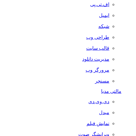
اف.تی.پی
ایمیل
شبکه
طراحی وب
قالب سایت
مدیریت دانلود
مرورگر وب
مسنجر
مالتی مدیا
دی.وی.دی
مبدل
نمایش فیلم
ویرایشگر صوت