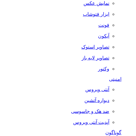
نمایش عکس
ابزار فتوشاپ
فونت
آیکون
تصاویر استوک
تصاویر لایه باز
وکتور
امنیتی
آنتی ویروس
دیواره آتشین
ضد هک و جاسوسی
آپدیت آنتی ویروس
گوناگون