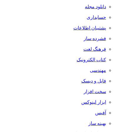
دانلود مجله
حسابداری
پشتیبان اطلاعات
فشرده ساز
فرهنگ لغت
کتاب الکترونیک
مهندسی
فایل و دیسک
سخت افزار
ابزار لینوکس
آفیس
بهینه ساز