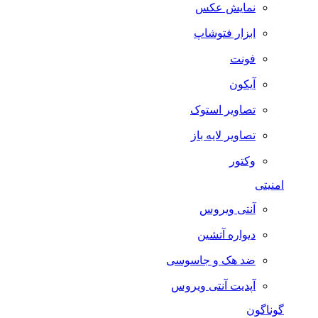
نمایش عکس
ابزار فتوشاپ
فونت
آیکون
تصاویر استوک
تصاویر لایه باز
وکتور
امنیتی
آنتی ویروس
دیواره آتشین
ضد هک و جاسوسی
آپدیت آنتی ویروس
گوناگون