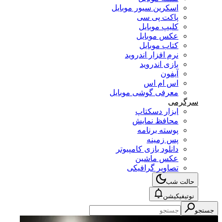
اسکرین سیور موبایل
پاکت پی سی
کلیپ موبایل
عکس موبایل
کتاب موبایل
نرم افزار اندروید
بازی اندروید
آیفون
اس ام اس
معرفی گوشی موبایل
سرگرمی
ابزار دسکتاپ
محافظ نمایش
پوسته برنامه
پس زمینه
دانلود بازی کامپیوتر
عکس ماشین
تصاویر گرافیکی
حالت شب
نوتیفیکیشن
جستجو