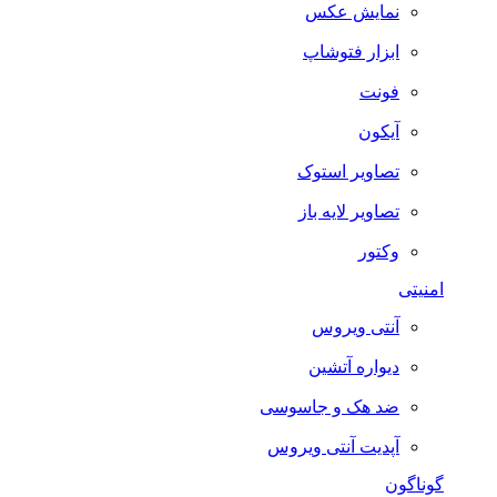
نمایش عکس
ابزار فتوشاپ
فونت
آیکون
تصاویر استوک
تصاویر لایه باز
وکتور
امنیتی
آنتی ویروس
دیواره آتشین
ضد هک و جاسوسی
آپدیت آنتی ویروس
گوناگون