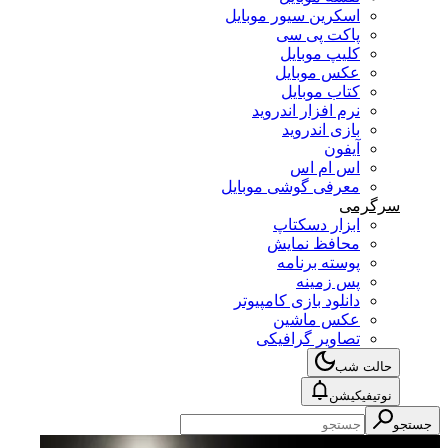
اسکرین سیور موبایل
پاکت پی سی
کلیپ موبایل
عکس موبایل
کتاب موبایل
نرم افزار اندروید
بازی اندروید
آیفون
اس ام اس
معرفی گوشی موبایل
سرگرمی
ابزار دسکتاپ
محافظ نمایش
پوسته برنامه
پس زمینه
دانلود بازی کامپیوتر
عکس ماشین
تصاویر گرافیکی
حالت شب
نوتیفیکیشن
جستجو