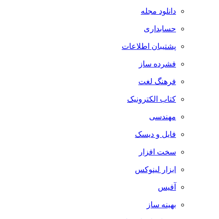
دانلود مجله
حسابداری
پشتیبان اطلاعات
فشرده ساز
فرهنگ لغت
کتاب الکترونیک
مهندسی
فایل و دیسک
سخت افزار
ابزار لینوکس
آفیس
بهینه ساز