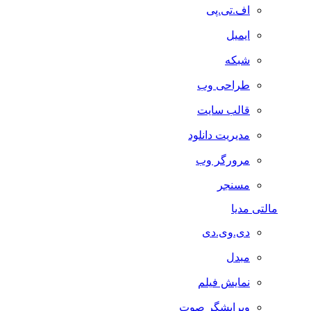
اف.تی.پی
ایمیل
شبکه
طراحی وب
قالب سایت
مدیریت دانلود
مرورگر وب
مسنجر
مالتی مدیا
دی.وی.دی
مبدل
نمایش فیلم
ویرایشگر صوت