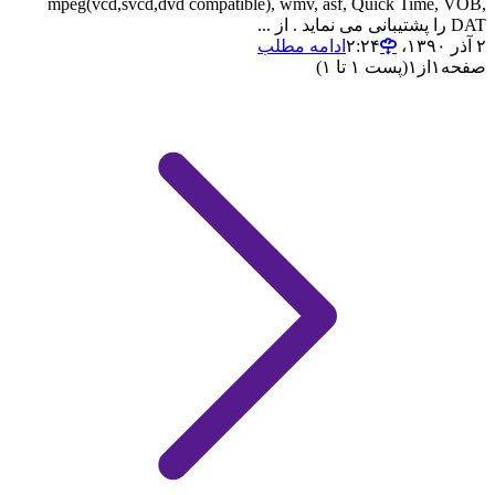
mpeg(vcd,svcd,dvd compatible), wmv, asf, Quick Time, VOB,
DAT را پشتیبانی می نماید . از ...
۲ آذر ۱۳۹۰،‏ ۲:۲۴
ادامه مطلب
صفحه
۱
از
۱
(پست ۱ تا ۱)