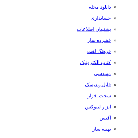
دانلود مجله
حسابداری
پشتیبان اطلاعات
فشرده ساز
فرهنگ لغت
کتاب الکترونیک
مهندسی
فایل و دیسک
سخت افزار
ابزار لینوکس
آفیس
بهینه ساز