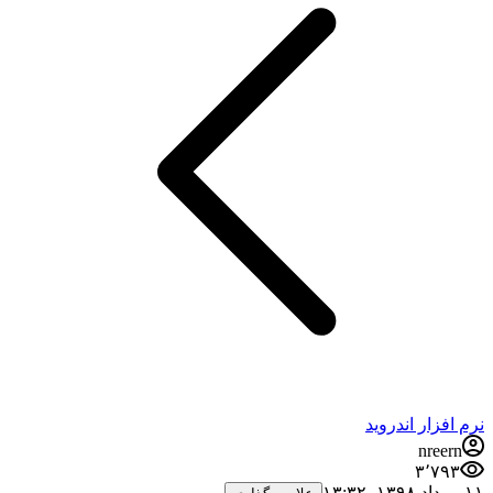
نرم افزار اندروید
nreern
۳٬۷۹۳
۱۱ مرداد ۱۳۹۸،‏ ۱۳:۳۲