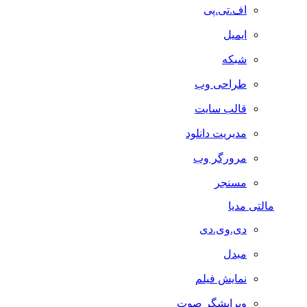
اف.تی.پی
ایمیل
شبکه
طراحی وب
قالب سایت
مدیریت دانلود
مرورگر وب
مسنجر
مالتی مدیا
دی.وی.دی
مبدل
نمایش فیلم
ویرایشگر صوت