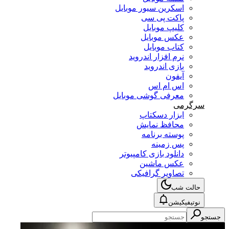
اسکرین سیور موبایل
پاکت پی سی
کلیپ موبایل
عکس موبایل
کتاب موبایل
نرم افزار اندروید
بازی اندروید
آیفون
اس ام اس
معرفی گوشی موبایل
سرگرمی
ابزار دسکتاپ
محافظ نمایش
پوسته برنامه
پس زمینه
دانلود بازی کامپیوتر
عکس ماشین
تصاویر گرافیکی
حالت شب
نوتیفیکیشن
جستجو