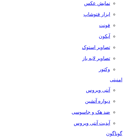
نمایش عکس
ابزار فتوشاپ
فونت
آیکون
تصاویر استوک
تصاویر لایه باز
وکتور
امنیتی
آنتی ویروس
دیواره آتشین
ضد هک و جاسوسی
آپدیت آنتی ویروس
گوناگون