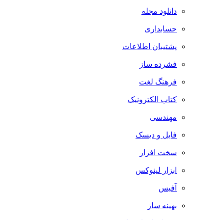
دانلود مجله
حسابداری
پشتیبان اطلاعات
فشرده ساز
فرهنگ لغت
کتاب الکترونیک
مهندسی
فایل و دیسک
سخت افزار
ابزار لینوکس
آفیس
بهینه ساز