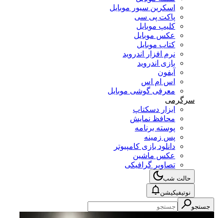
اسکرین سیور موبایل
پاکت پی سی
کلیپ موبایل
عکس موبایل
کتاب موبایل
نرم افزار اندروید
بازی اندروید
آیفون
اس ام اس
معرفی گوشی موبایل
سرگرمی
ابزار دسکتاپ
محافظ نمایش
پوسته برنامه
پس زمینه
دانلود بازی کامپیوتر
عکس ماشین
تصاویر گرافیکی
حالت شب
نوتیفیکیشن
جستجو