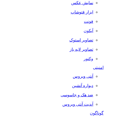
نمایش عکس
ابزار فتوشاپ
فونت
آیکون
تصاویر استوک
تصاویر لایه باز
وکتور
امنیتی
آنتی ویروس
دیواره آتشین
ضد هک و جاسوسی
آپدیت آنتی ویروس
گوناگون