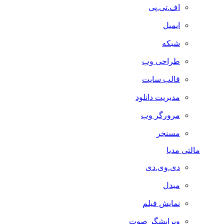
اف.تی.پی
ایمیل
شبکه
طراحی وب
قالب سایت
مدیریت دانلود
مرورگر وب
مسنجر
مالتی مدیا
دی.وی.دی
مبدل
نمایش فیلم
ویرایشگر صوت