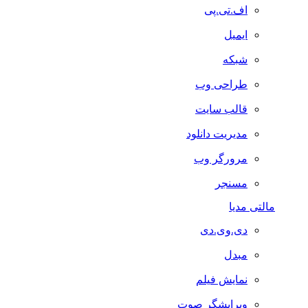
اف.تی.پی
ایمیل
شبکه
طراحی وب
قالب سایت
مدیریت دانلود
مرورگر وب
مسنجر
مالتی مدیا
دی.وی.دی
مبدل
نمایش فیلم
ویرایشگر صوت