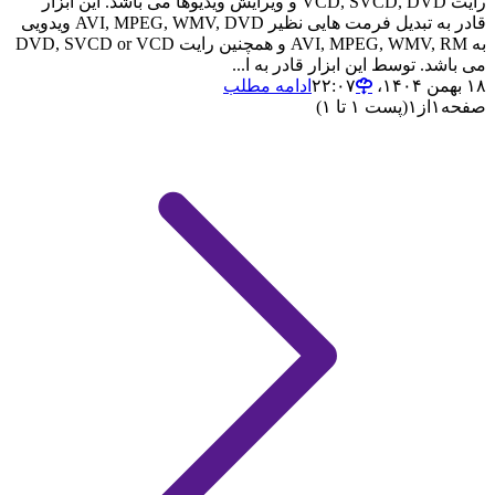
رایت VCD, SVCD, DVD و ویرایش ویدیوها می باشد. این ابزار
قادر به تبدیل فرمت هایی نظیر AVI, MPEG, WMV, DVD ویدویی
به AVI, MPEG, WMV, RM و همچنین رایت DVD, SVCD or VCD
می باشد. توسط این ابزار قادر به ا...
۱۸ بهمن ۱۴۰۴،‏ ۲۲:۰۷
ادامه مطلب
صفحه
۱
از
۱
(پست ۱ تا ۱)