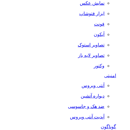
نمایش عکس
ابزار فتوشاپ
فونت
آیکون
تصاویر استوک
تصاویر لایه باز
وکتور
امنیتی
آنتی ویروس
دیواره آتشین
ضد هک و جاسوسی
آپدیت آنتی ویروس
گوناگون