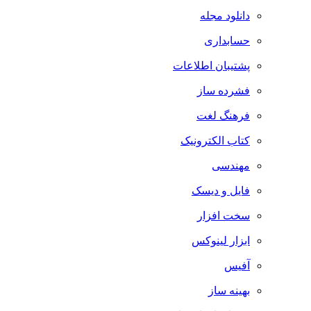
دانلود مجله
حسابداری
پشتیبان اطلاعات
فشرده ساز
فرهنگ لغت
کتاب الکترونیک
مهندسی
فایل و دیسک
سخت افزار
ابزار لینوکس
آفیس
بهینه ساز