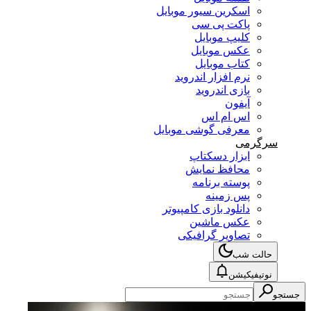
اسکرین سیور موبایل
پاکت پی سی
کلیپ موبایل
عکس موبایل
کتاب موبایل
نرم افزار اندروید
بازی اندروید
آیفون
اس ام اس
معرفی گوشی موبایل
سرگرمی
ابزار دسکتاپ
محافظ نمایش
پوسته برنامه
پس زمینه
دانلود بازی کامپیوتر
عکس ماشین
تصاویر گرافیکی
حالت شب
نوتیفیکیشن
جستجو