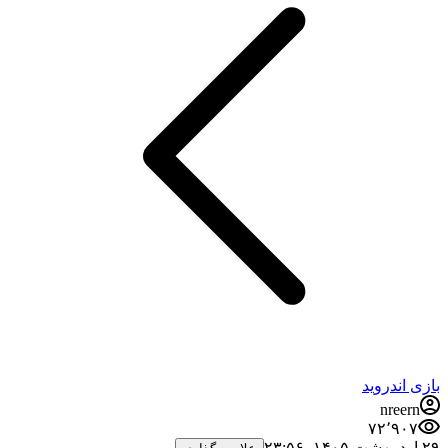
بازی اندروید
nreern
۷۲٬۹۰۷
۲۹ اردیبهشت ۱۴۰۵،‏ ۲۳:۵۶