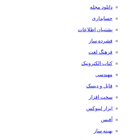
دانلود مجله
حسابداری
پشتیبان اطلاعات
فشرده ساز
فرهنگ لغت
کتاب الکترونیک
مهندسی
فایل و دیسک
سخت افزار
ابزار لینوکس
آفیس
بهینه ساز