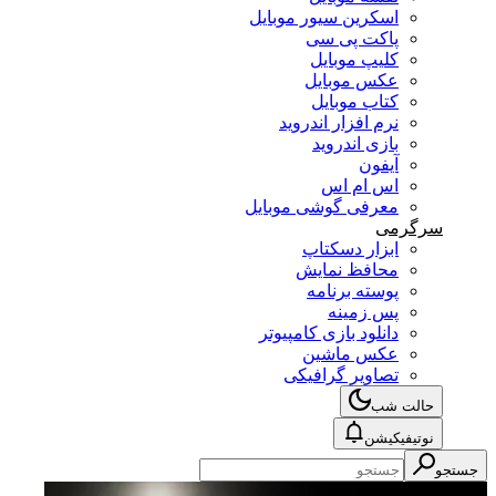
اسکرین سیور موبایل
پاکت پی سی
کلیپ موبایل
عکس موبایل
کتاب موبایل
نرم افزار اندروید
بازی اندروید
آیفون
اس ام اس
معرفی گوشی موبایل
سرگرمی
ابزار دسکتاپ
محافظ نمایش
پوسته برنامه
پس زمینه
دانلود بازی کامپیوتر
عکس ماشین
تصاویر گرافیکی
حالت شب
نوتیفیکیشن
جستجو