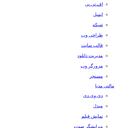
اف.تی.پی
ایمیل
شبکه
طراحی وب
قالب سایت
مدیریت دانلود
مرورگر وب
مسنجر
مالتی مدیا
دی.وی.دی
مبدل
نمایش فیلم
ویرایشگر صوت