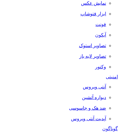
نمایش عکس
ابزار فتوشاپ
فونت
آیکون
تصاویر استوک
تصاویر لایه باز
وکتور
امنیتی
آنتی ویروس
دیواره آتشین
ضد هک و جاسوسی
آپدیت آنتی ویروس
گوناگون