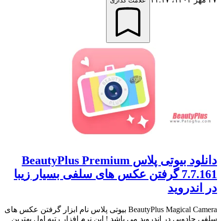
علامت گذاری
دانلود بیوتی پلاس BeautyPlus Premium
7.7.161 گرفتن عکس های سلفی بسیار زیبا
در اندروید
BeautyPlus Magical Camera بیوتی پلاس نام ابزار گرفتن عکس های
سلفی جادویی در اندروید می باشد ! این نرم افزار رتبه اول بهترین