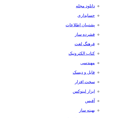
دانلود مجله
حسابداری
پشتیبان اطلاعات
فشرده ساز
فرهنگ لغت
کتاب الکترونیک
مهندسی
فایل و دیسک
سخت افزار
ابزار لینوکس
آفیس
بهینه ساز