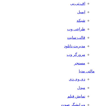
اف.تی.پی
ایمیل
شبکه
طراحی وب
قالب سایت
مدیریت دانلود
مرورگر وب
مسنجر
مالتی مدیا
دی.وی.دی
مبدل
نمایش فیلم
ویرایشگر صوت