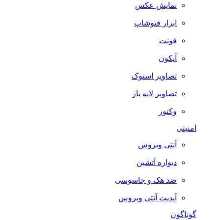
نمایش عکس
ابزار فتوشاپ
فونت
آیکون
تصاویر استوک
تصاویر لایه باز
وکتور
امنیتی
آنتی ویروس
دیواره آتشین
ضد هک و جاسوسی
آپدیت آنتی ویروس
گوناگون