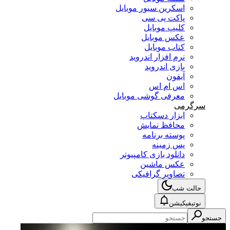
اسکرین سیور موبایل
پاکت پی سی
کلیپ موبایل
عکس موبایل
کتاب موبایل
نرم افزار اندروید
بازی اندروید
آیفون
اس ام اس
معرفی گوشی موبایل
سرگرمی
ابزار دسکتاپ
محافظ نمایش
پوسته برنامه
پس زمینه
دانلود بازی کامپیوتر
عکس ماشین
تصاویر گرافیکی
حالت شب
نوتیفیکیشن
جستجو