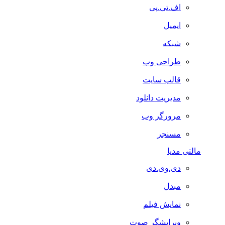
اف.تی.پی
ایمیل
شبکه
طراحی وب
قالب سایت
مدیریت دانلود
مرورگر وب
مسنجر
مالتی مدیا
دی.وی.دی
مبدل
نمایش فیلم
ویرایشگر صوت