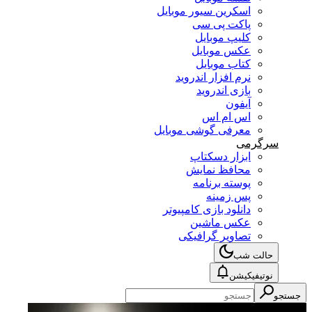
اسکرین سیور موبایل
پاکت پی سی
کلیپ موبایل
عکس موبایل
کتاب موبایل
نرم افزار اندروید
بازی اندروید
آیفون
اس ام اس
معرفی گوشی موبایل
سرگرمی
ابزار دسکتاپ
محافظ نمایش
پوسته برنامه
پس زمینه
دانلود بازی کامپیوتر
عکس ماشین
تصاویر گرافیکی
حالت شب
نوتیفیکیشن
جستجو