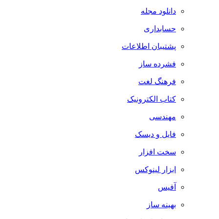
دانلود مجله
حسابداری
پشتیبان اطلاعات
فشرده ساز
فرهنگ لغت
کتاب الکترونیک
مهندسی
فایل و دیسک
سخت افزار
ابزار لینوکس
آفیس
بهینه ساز