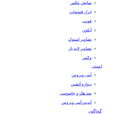
نمایش عکس
ابزار فتوشاپ
فونت
آیکون
تصاویر استوک
تصاویر لایه باز
وکتور
امنیتی
آنتی ویروس
دیواره آتشین
ضد هک و جاسوسی
آپدیت آنتی ویروس
گوناگون