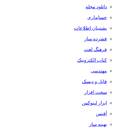
دانلود مجله
حسابداری
پشتیبان اطلاعات
فشرده ساز
فرهنگ لغت
کتاب الکترونیک
مهندسی
فایل و دیسک
سخت افزار
ابزار لینوکس
آفیس
بهینه ساز