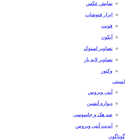
نمایش عکس
ابزار فتوشاپ
فونت
آیکون
تصاویر استوک
تصاویر لایه باز
وکتور
امنیتی
آنتی ویروس
دیواره آتشین
ضد هک و جاسوسی
آپدیت آنتی ویروس
گوناگون