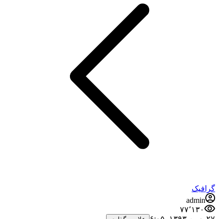
گرافیک
admin
۷۷٬۱۳۰
۲۷ بهمن ۱۳۹۳،‏ ۶:۰۵