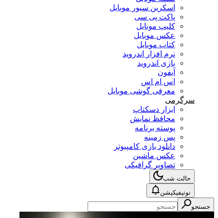
اسکرین سیور موبایل
پاکت پی سی
کلیپ موبایل
عکس موبایل
کتاب موبایل
نرم افزار اندروید
بازی اندروید
آیفون
اس ام اس
معرفی گوشی موبایل
سرگرمی
ابزار دسکتاپ
محافظ نمایش
پوسته برنامه
پس زمینه
دانلود بازی کامپیوتر
عکس ماشین
تصاویر گرافیکی
حالت شب
نوتیفیکیشن
جستجو