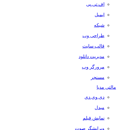
اف.تی.پی
ایمیل
شبکه
طراحی وب
قالب سایت
مدیریت دانلود
مرورگر وب
مسنجر
مالتی مدیا
دی.وی.دی
مبدل
نمایش فیلم
ویرایشگر صوت