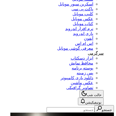
اسکرین سیور موبایل
پاکت پی سی
کلیپ موبایل
عکس موبایل
کتاب موبایل
نرم افزار اندروید
بازی اندروید
آیفون
اس ام اس
معرفی گوشی موبایل
سرگرمی
ابزار دسکتاپ
محافظ نمایش
پوسته برنامه
پس زمینه
دانلود بازی کامپیوتر
عکس ماشین
تصاویر گرافیکی
حالت شب
نوتیفیکیشن
جستجو