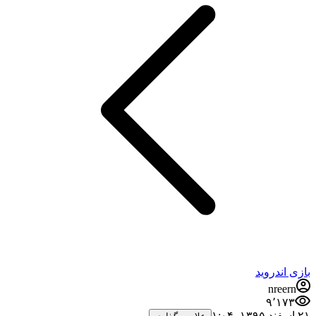
بازی اندروید
nreern
۹٬۱۷۳
۲۱ اسفند ۱۳۹۵،‏ ۱:۰۴