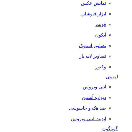
نمایش عکس
ابزار فتوشاپ
فونت
آیکون
تصاویر استوک
تصاویر لایه باز
وکتور
امنیتی
آنتی ویروس
دیواره آتشین
ضد هک و جاسوسی
آپدیت آنتی ویروس
گوناگون