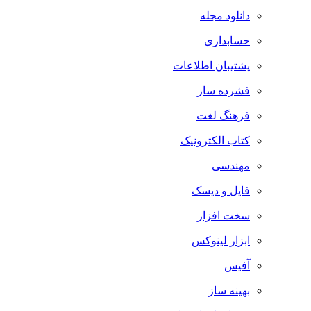
دانلود مجله
حسابداری
پشتیبان اطلاعات
فشرده ساز
فرهنگ لغت
کتاب الکترونیک
مهندسی
فایل و دیسک
سخت افزار
ابزار لینوکس
آفیس
بهینه ساز