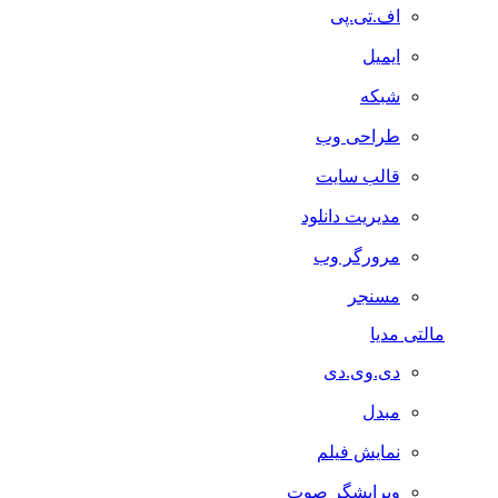
اف.تی.پی
ایمیل
شبکه
طراحی وب
قالب سایت
مدیریت دانلود
مرورگر وب
مسنجر
مالتی مدیا
دی.وی.دی
مبدل
نمایش فیلم
ویرایشگر صوت