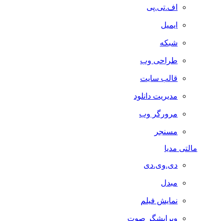
اف.تی.پی
ایمیل
شبکه
طراحی وب
قالب سایت
مدیریت دانلود
مرورگر وب
مسنجر
مالتی مدیا
دی.وی.دی
مبدل
نمایش فیلم
ویرایشگر صوت