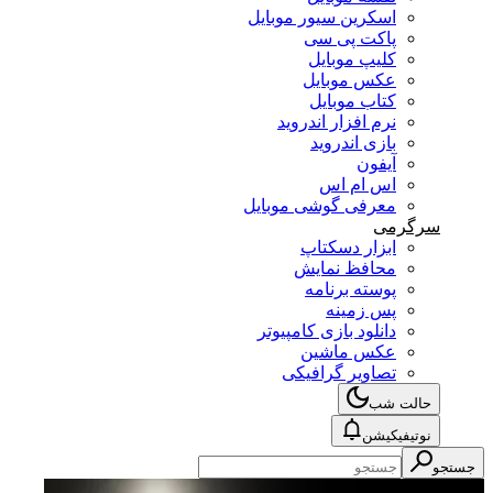
اسکرین سیور موبایل
پاکت پی سی
کلیپ موبایل
عکس موبایل
کتاب موبایل
نرم افزار اندروید
بازی اندروید
آیفون
اس ام اس
معرفی گوشی موبایل
سرگرمی
ابزار دسکتاپ
محافظ نمایش
پوسته برنامه
پس زمینه
دانلود بازی کامپیوتر
عکس ماشین
تصاویر گرافیکی
حالت شب
نوتیفیکیشن
جستجو