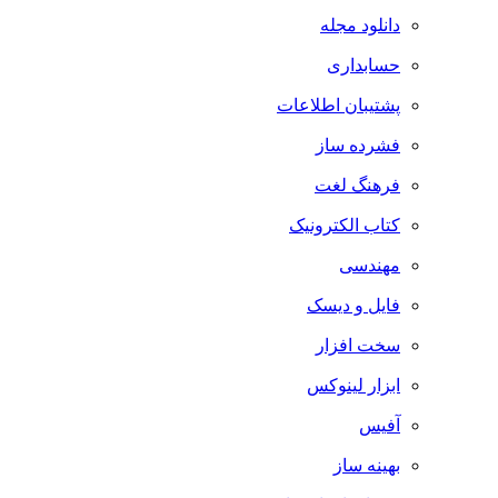
دانلود مجله
حسابداری
پشتیبان اطلاعات
فشرده ساز
فرهنگ لغت
کتاب الکترونیک
مهندسی
فایل و دیسک
سخت افزار
ابزار لینوکس
آفیس
بهینه ساز