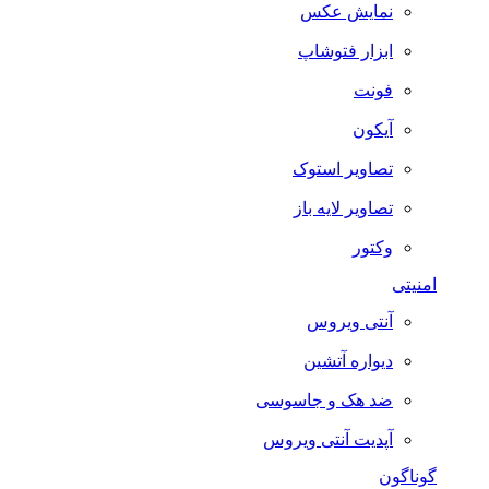
نمایش عکس
ابزار فتوشاپ
فونت
آیکون
تصاویر استوک
تصاویر لایه باز
وکتور
امنیتی
آنتی ویروس
دیواره آتشین
ضد هک و جاسوسی
آپدیت آنتی ویروس
گوناگون