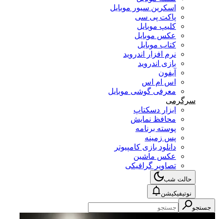
اسکرین سیور موبایل
پاکت پی سی
کلیپ موبایل
عکس موبایل
کتاب موبایل
نرم افزار اندروید
بازی اندروید
آیفون
اس ام اس
معرفی گوشی موبایل
سرگرمی
ابزار دسکتاپ
محافظ نمایش
پوسته برنامه
پس زمینه
دانلود بازی کامپیوتر
عکس ماشین
تصاویر گرافیکی
حالت شب
نوتیفیکیشن
جستجو