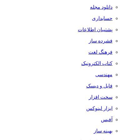
دانلود مجله
حسابداری
پشتیبان اطلاعات
فشرده ساز
فرهنگ لغت
کتاب الکترونیک
مهندسی
فایل و دیسک
سخت افزار
ابزار لینوکس
آفیس
بهینه ساز