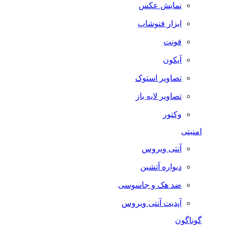
نمایش عکس
ابزار فتوشاپ
فونت
آیکون
تصاویر استوک
تصاویر لایه باز
وکتور
امنیتی
آنتی ویروس
دیواره آتشین
ضد هک و جاسوسی
آپدیت آنتی ویروس
گوناگون