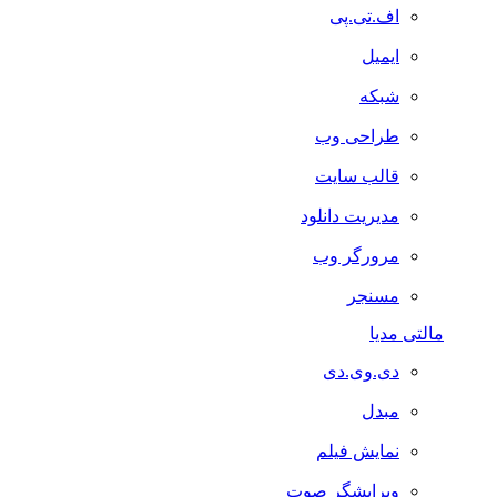
اف.تی.پی
ایمیل
شبکه
طراحی وب
قالب سایت
مدیریت دانلود
مرورگر وب
مسنجر
مالتی مدیا
دی.وی.دی
مبدل
نمایش فیلم
ویرایشگر صوت