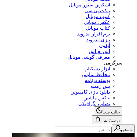
اسکرین سیور موبایل
پاکت پی سی
کلیپ موبایل
عکس موبایل
کتاب موبایل
نرم افزار اندروید
بازی اندروید
آیفون
اس ام اس
معرفی گوشی موبایل
سرگرمی
ابزار دسکتاپ
محافظ نمایش
پوسته برنامه
پس زمینه
دانلود بازی کامپیوتر
عکس ماشین
تصاویر گرافیکی
حالت شب
نوتیفیکیشن
جستجو