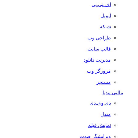
اف.تی.پی
ایمیل
شبکه
طراحی وب
قالب سایت
مدیریت دانلود
مرورگر وب
مسنجر
مالتی مدیا
دی.وی.دی
مبدل
نمایش فیلم
ویرایشگر صوت