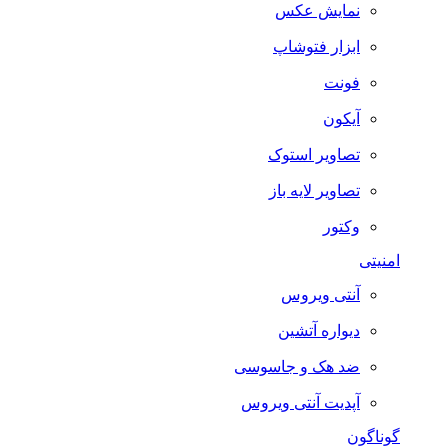
نمایش عکس
ابزار فتوشاپ
فونت
آیکون
تصاویر استوک
تصاویر لایه باز
وکتور
امنیتی
آنتی ویروس
دیواره آتشین
ضد هک و جاسوسی
آپدیت آنتی ویروس
گوناگون