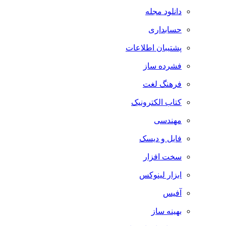
دانلود مجله
حسابداری
پشتیبان اطلاعات
فشرده ساز
فرهنگ لغت
کتاب الکترونیک
مهندسی
فایل و دیسک
سخت افزار
ابزار لینوکس
آفیس
بهینه ساز