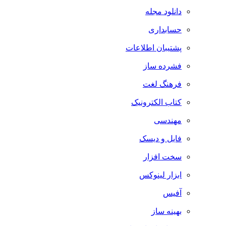
دانلود مجله
حسابداری
پشتیبان اطلاعات
فشرده ساز
فرهنگ لغت
کتاب الکترونیک
مهندسی
فایل و دیسک
سخت افزار
ابزار لینوکس
آفیس
بهینه ساز