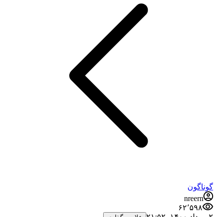
گوناگون
nreern
۶۲٬۵۹۸
۲ مرداد ۱۴۰۰،‏ ۲۱:۵۲