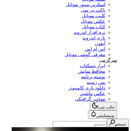
اسکرین سیور موبایل
پاکت پی سی
کلیپ موبایل
عکس موبایل
کتاب موبایل
نرم افزار اندروید
بازی اندروید
آیفون
اس ام اس
معرفی گوشی موبایل
سرگرمی
ابزار دسکتاپ
محافظ نمایش
پوسته برنامه
پس زمینه
دانلود بازی کامپیوتر
عکس ماشین
تصاویر گرافیکی
حالت شب
نوتیفیکیشن
جستجو