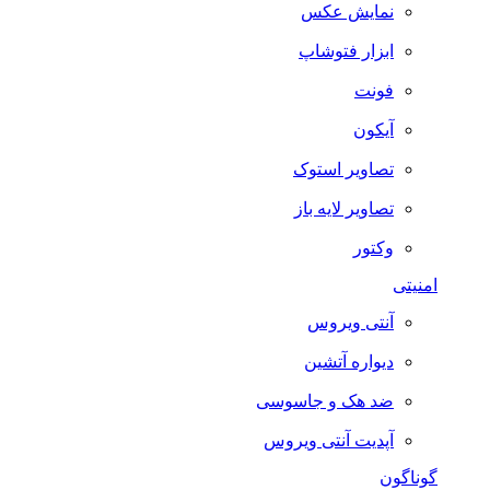
نمایش عکس
ابزار فتوشاپ
فونت
آیکون
تصاویر استوک
تصاویر لایه باز
وکتور
امنیتی
آنتی ویروس
دیواره آتشین
ضد هک و جاسوسی
آپدیت آنتی ویروس
گوناگون