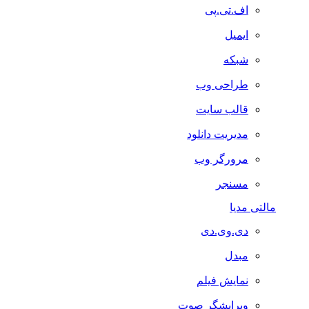
اف.تی.پی
ایمیل
شبکه
طراحی وب
قالب سایت
مدیریت دانلود
مرورگر وب
مسنجر
مالتی مدیا
دی.وی.دی
مبدل
نمایش فیلم
ویرایشگر صوت