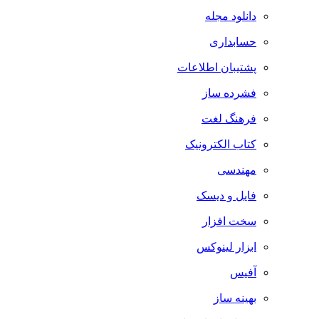
دانلود مجله
حسابداری
پشتیبان اطلاعات
فشرده ساز
فرهنگ لغت
کتاب الکترونیک
مهندسی
فایل و دیسک
سخت افزار
ابزار لینوکس
آفیس
بهینه ساز