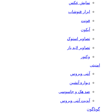
نمایش عکس
ابزار فتوشاپ
فونت
آیکون
تصاویر استوک
تصاویر لایه باز
وکتور
امنیتی
آنتی ویروس
دیواره آتشین
ضد هک و جاسوسی
آپدیت آنتی ویروس
گوناگون