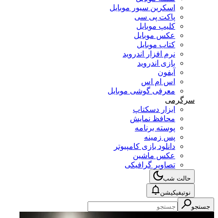
اسکرین سیور موبایل
پاکت پی سی
کلیپ موبایل
عکس موبایل
کتاب موبایل
نرم افزار اندروید
بازی اندروید
آیفون
اس ام اس
معرفی گوشی موبایل
سرگرمی
ابزار دسکتاپ
محافظ نمایش
پوسته برنامه
پس زمینه
دانلود بازی کامپیوتر
عکس ماشین
تصاویر گرافیکی
حالت شب
نوتیفیکیشن
جستجو