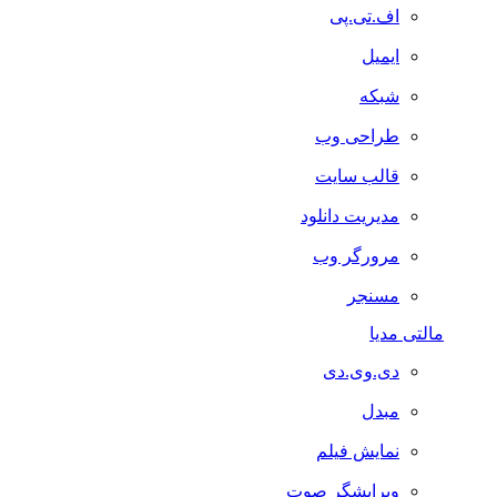
اف.تی.پی
ایمیل
شبکه
طراحی وب
قالب سایت
مدیریت دانلود
مرورگر وب
مسنجر
مالتی مدیا
دی.وی.دی
مبدل
نمایش فیلم
ویرایشگر صوت