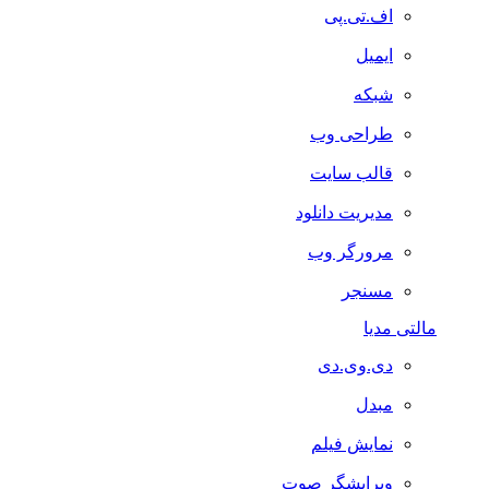
اف.تی.پی
ایمیل
شبکه
طراحی وب
قالب سایت
مدیریت دانلود
مرورگر وب
مسنجر
مالتی مدیا
دی.وی.دی
مبدل
نمایش فیلم
ویرایشگر صوت