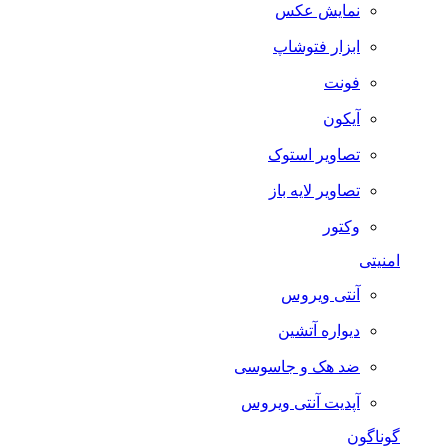
نمایش عکس
ابزار فتوشاپ
فونت
آیکون
تصاویر استوک
تصاویر لایه باز
وکتور
امنیتی
آنتی ویروس
دیواره آتشین
ضد هک و جاسوسی
آپدیت آنتی ویروس
گوناگون