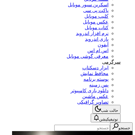
اسکرین سیور موبایل
پاکت پی سی
کلیپ موبایل
عکس موبایل
کتاب موبایل
نرم افزار اندروید
بازی اندروید
آیفون
اس ام اس
معرفی گوشی موبایل
سرگرمی
ابزار دسکتاپ
محافظ نمایش
پوسته برنامه
پس زمینه
دانلود بازی کامپیوتر
عکس ماشین
تصاویر گرافیکی
حالت شب
نوتیفیکیشن
جستجو