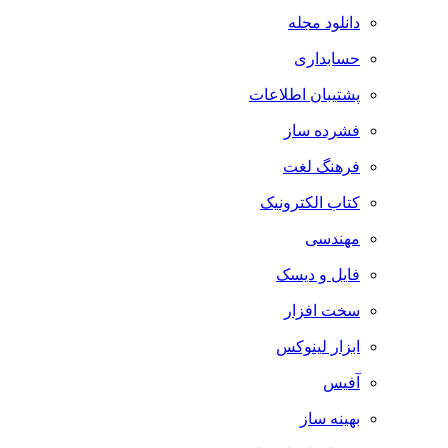
دانلود مجله
حسابداری
پشتیبان اطلاعات
فشرده ساز
فرهنگ لغت
کتاب الکترونیک
مهندسی
فایل و دیسک
سخت افزار
ابزار لینوکس
آفیس
بهینه ساز