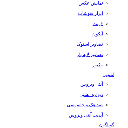
نمایش عکس
ابزار فتوشاپ
فونت
آیکون
تصاویر استوک
تصاویر لایه باز
وکتور
امنیتی
آنتی ویروس
دیواره آتشین
ضد هک و جاسوسی
آپدیت آنتی ویروس
گوناگون