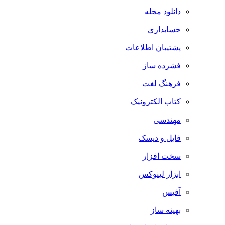
دانلود مجله
حسابداری
پشتیبان اطلاعات
فشرده ساز
فرهنگ لغت
کتاب الکترونیک
مهندسی
فایل و دیسک
سخت افزار
ابزار لینوکس
آفیس
بهینه ساز