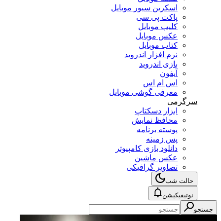
اسکرین سیور موبایل
پاکت پی سی
کلیپ موبایل
عکس موبایل
کتاب موبایل
نرم افزار اندروید
بازی اندروید
آیفون
اس ام اس
معرفی گوشی موبایل
سرگرمی
ابزار دسکتاپ
محافظ نمایش
پوسته برنامه
پس زمینه
دانلود بازی کامپیوتر
عکس ماشین
تصاویر گرافیکی
حالت شب
نوتیفیکیشن
جستجو