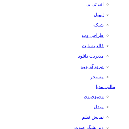
اف.تی.پی
ایمیل
شبکه
طراحی وب
قالب سایت
مدیریت دانلود
مرورگر وب
مسنجر
مالتی مدیا
دی.وی.دی
مبدل
نمایش فیلم
ویرایشگر صوت