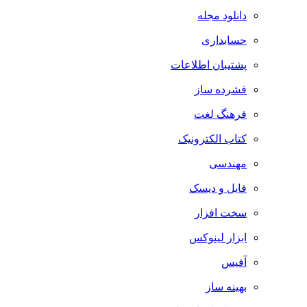
دانلود مجله
حسابداری
پشتیبان اطلاعات
فشرده ساز
فرهنگ لغت
کتاب الکترونیک
مهندسی
فایل و دیسک
سخت افزار
ابزار لینوکس
آفیس
بهینه ساز