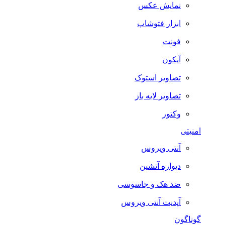
نمایش عکس
ابزار فتوشاپ
فونت
آیکون
تصاویر استوک
تصاویر لایه باز
وکتور
امنیتی
آنتی ویروس
دیواره آتشین
ضد هک و جاسوسی
آپدیت آنتی ویروس
گوناگون