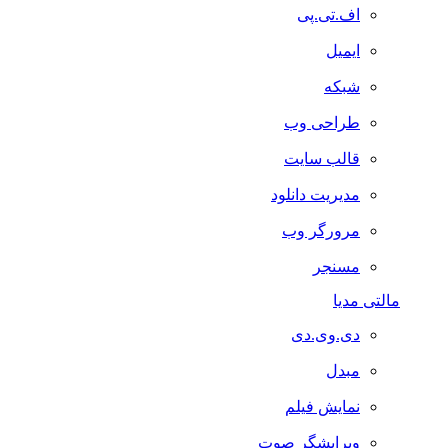
اف.تی.پی
ایمیل
شبکه
طراحی وب
قالب سایت
مدیریت دانلود
مرورگر وب
مسنجر
مالتی مدیا
دی.وی.دی
مبدل
نمایش فیلم
ویرایشگر صوت