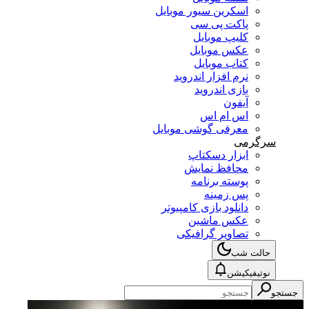
اسکرین سیور موبایل
پاکت پی سی
کلیپ موبایل
عکس موبایل
کتاب موبایل
نرم افزار اندروید
بازی اندروید
آیفون
اس ام اس
معرفی گوشی موبایل
سرگرمی
ابزار دسکتاپ
محافظ نمایش
پوسته برنامه
پس زمینه
دانلود بازی کامپیوتر
عکس ماشین
تصاویر گرافیکی
حالت شب
نوتیفیکیشن
جستجو