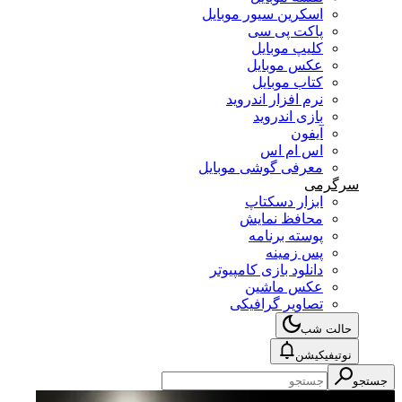
اسکرین سیور موبایل
پاکت پی سی
کلیپ موبایل
عکس موبایل
کتاب موبایل
نرم افزار اندروید
بازی اندروید
آیفون
اس ام اس
معرفی گوشی موبایل
سرگرمی
ابزار دسکتاپ
محافظ نمایش
پوسته برنامه
پس زمینه
دانلود بازی کامپیوتر
عکس ماشین
تصاویر گرافیکی
حالت شب
نوتیفیکیشن
جستجو