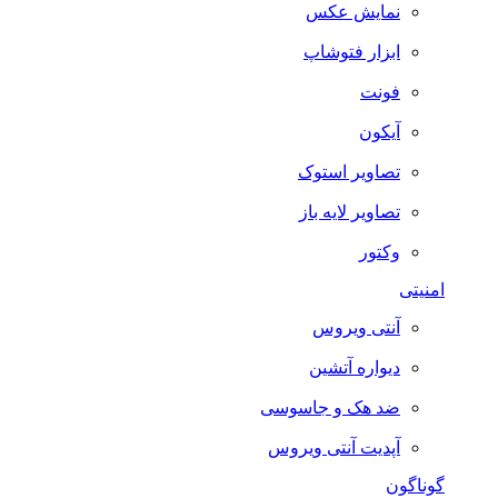
نمایش عکس
ابزار فتوشاپ
فونت
آیکون
تصاویر استوک
تصاویر لایه باز
وکتور
امنیتی
آنتی ویروس
دیواره آتشین
ضد هک و جاسوسی
آپدیت آنتی ویروس
گوناگون