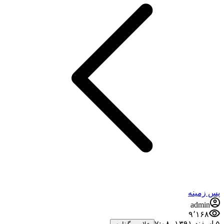
پس زمینه
admin
۹٬۱۶۸
۵ اسفند ۱۳۹۱،‏ ۷:۰۸