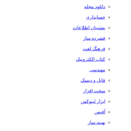
دانلود مجله
حسابداری
پشتیبان اطلاعات
فشرده ساز
فرهنگ لغت
کتاب الکترونیک
مهندسی
فایل و دیسک
سخت افزار
ابزار لینوکس
آفیس
بهینه ساز