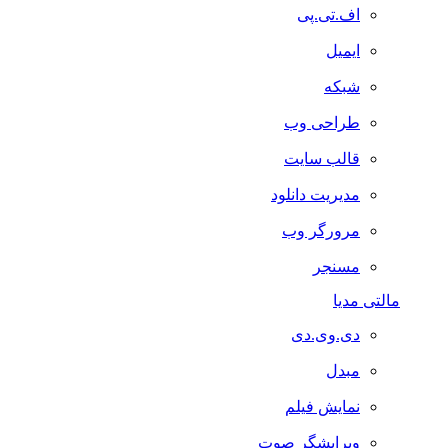
اف.تی.پی
ایمیل
شبکه
طراحی وب
قالب سایت
مدیریت دانلود
مرورگر وب
مسنجر
مالتی مدیا
دی.وی.دی
مبدل
نمایش فیلم
ویرایشگر صوت