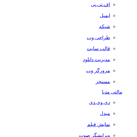
اف.تی.پی
ایمیل
شبکه
طراحی وب
قالب سایت
مدیریت دانلود
مرورگر وب
مسنجر
مالتی مدیا
دی.وی.دی
مبدل
نمایش فیلم
ویرایشگر صوت