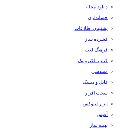
دانلود مجله
حسابداری
پشتیبان اطلاعات
فشرده ساز
فرهنگ لغت
کتاب الکترونیک
مهندسی
فایل و دیسک
سخت افزار
ابزار لینوکس
آفیس
بهینه ساز