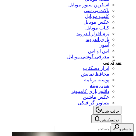
اسکرین سیور موبایل
پاکت پی سی
کلیپ موبایل
عکس موبایل
کتاب موبایل
نرم افزار اندروید
بازی اندروید
آیفون
اس ام اس
معرفی گوشی موبایل
سرگرمی
ابزار دسکتاپ
محافظ نمایش
پوسته برنامه
پس زمینه
دانلود بازی کامپیوتر
عکس ماشین
تصاویر گرافیکی
حالت شب
نوتیفیکیشن
جستجو