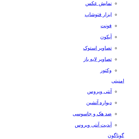
نمایش عکس
ابزار فتوشاپ
فونت
آیکون
تصاویر استوک
تصاویر لایه باز
وکتور
امنیتی
آنتی ویروس
دیواره آتشین
ضد هک و جاسوسی
آپدیت آنتی ویروس
گوناگون