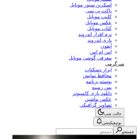
اسکرین سیور موبایل
پاکت پی سی
کلیپ موبایل
عکس موبایل
کتاب موبایل
نرم افزار اندروید
بازی اندروید
آیفون
اس ام اس
معرفی گوشی موبایل
سرگرمی
ابزار دسکتاپ
محافظ نمایش
پوسته برنامه
پس زمینه
دانلود بازی کامپیوتر
عکس ماشین
تصاویر گرافیکی
حالت شب
نوتیفیکیشن
جستجو