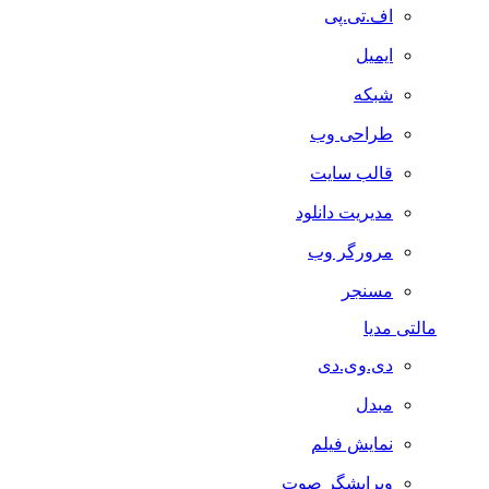
اف.تی.پی
ایمیل
شبکه
طراحی وب
قالب سایت
مدیریت دانلود
مرورگر وب
مسنجر
مالتی مدیا
دی.وی.دی
مبدل
نمایش فیلم
ویرایشگر صوت