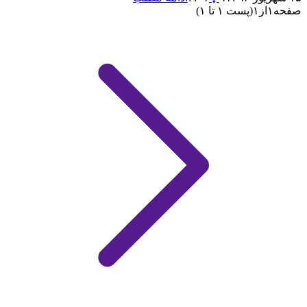
صفحه
۱
از
۱
(پست ۱ تا ۱)