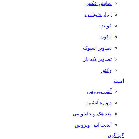
نمایش عکس
ابزار فتوشاپ
فونت
آیکون
تصاویر استوک
تصاویر لایه باز
وکتور
امنیتی
آنتی ویروس
دیواره آتشین
ضد هک و جاسوسی
آپدیت آنتی ویروس
گوناگون