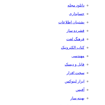
دانلود مجله
حسابداری
پشتیبان اطلاعات
فشرده ساز
فرهنگ لغت
کتاب الکترونیک
مهندسی
فایل و دیسک
سخت افزار
ابزار لینوکس
آفیس
بهینه ساز