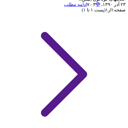
۲۳ آذر ۱۳۹۰،‏ ۷:۰۳
ادامه مطلب
صفحه
۱
از
۱
(پست ۱ تا ۱)