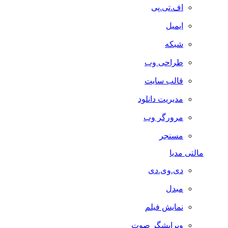
اف.تی.پی
ایمیل
شبکه
طراحی وب
قالب سایت
مدیریت دانلود
مرورگر وب
مسنجر
مالتی مدیا
دی.وی.دی
مبدل
نمایش فیلم
ویرایشگر صوت