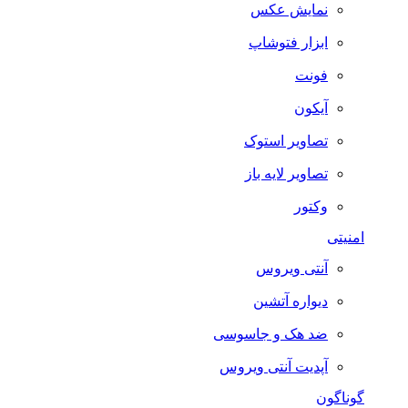
نمایش عکس
ابزار فتوشاپ
فونت
آیکون
تصاویر استوک
تصاویر لایه باز
وکتور
امنیتی
آنتی ویروس
دیواره آتشین
ضد هک و جاسوسی
آپدیت آنتی ویروس
گوناگون