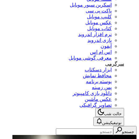
اسکرین سیور موبایل
پاکت پی سی
کلیپ موبایل
عکس موبایل
کتاب موبایل
نرم افزار اندروید
بازی اندروید
آیفون
اس ام اس
معرفی گوشی موبایل
سرگرمی
ابزار دسکتاپ
محافظ نمایش
پوسته برنامه
پس زمینه
دانلود بازی کامپیوتر
عکس ماشین
تصاویر گرافیکی
حالت شب
نوتیفیکیشن
جستجو