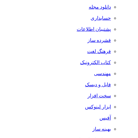
دانلود مجله
حسابداری
پشتیبان اطلاعات
فشرده ساز
فرهنگ لغت
کتاب الکترونیک
مهندسی
فایل و دیسک
سخت افزار
ابزار لینوکس
آفیس
بهینه ساز