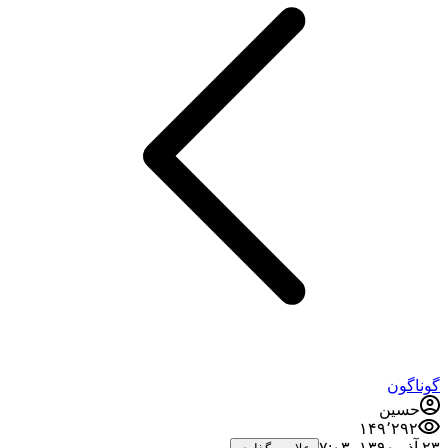
گوناگون
حسین
۱۴۹٬۲۹۲
۲۳ آذر ۱۳۹۰،‏ ۷:۰۳