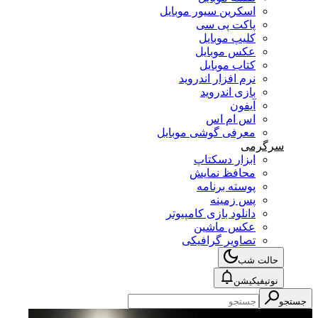
اسکرین سیور موبایل
پاکت پی سی
کلیپ موبایل
عکس موبایل
کتاب موبایل
نرم افزار اندروید
بازی اندروید
آیفون
اس ام اس
معرفی گوشی موبایل
سرگرمی
ابزار دسکتاپ
محافظ نمایش
پوسته برنامه
پس زمینه
دانلود بازی کامپیوتر
عکس ماشین
تصاویر گرافیکی
حالت شب
نوتیفیکیشن
جستجو