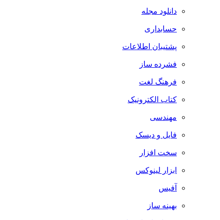
دانلود مجله
حسابداری
پشتیبان اطلاعات
فشرده ساز
فرهنگ لغت
کتاب الکترونیک
مهندسی
فایل و دیسک
سخت افزار
ابزار لینوکس
آفیس
بهینه ساز