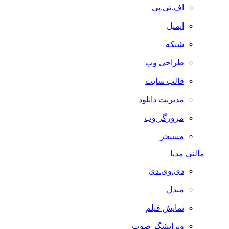
اف.تی.پی
ایمیل
شبکه
طراحی وب
قالب سایت
مدیریت دانلود
مرورگر وب
مسنجر
مالتی مدیا
دی.وی.دی
مبدل
نمایش فیلم
ویرایشگر صوت