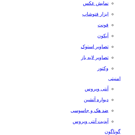
نمایش عکس
ابزار فتوشاپ
فونت
آیکون
تصاویر استوک
تصاویر لایه باز
وکتور
امنیتی
آنتی ویروس
دیواره آتشین
ضد هک و جاسوسی
آپدیت آنتی ویروس
گوناگون