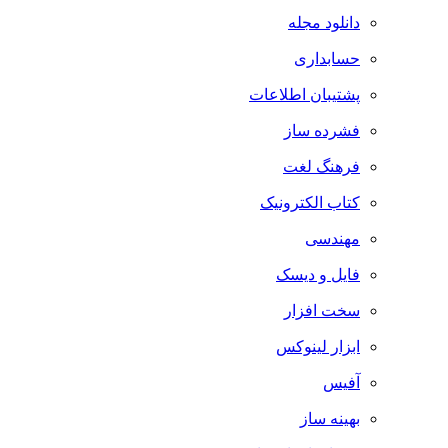
دانلود مجله
حسابداری
پشتیبان اطلاعات
فشرده ساز
فرهنگ لغت
کتاب الکترونیک
مهندسی
فایل و دیسک
سخت افزار
ابزار لینوکس
آفیس
بهینه ساز