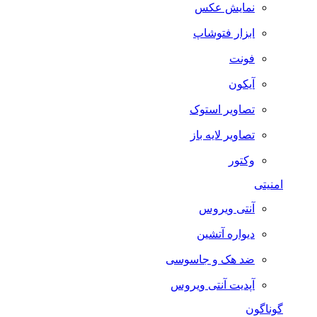
نمایش عکس
ابزار فتوشاپ
فونت
آیکون
تصاویر استوک
تصاویر لایه باز
وکتور
امنیتی
آنتی ویروس
دیواره آتشین
ضد هک و جاسوسی
آپدیت آنتی ویروس
گوناگون