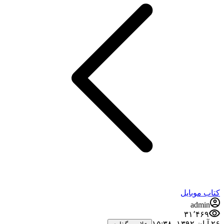
کتاب موبایل
admin
۳۱٬۴۶۹
۲۶ آبان ۱۳۹۲،‏ ۱۵:۳۸