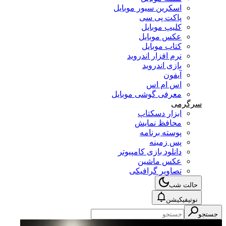
اسکرین سیور موبایل
پاکت پی سی
کلیپ موبایل
عکس موبایل
کتاب موبایل
نرم افزار اندروید
بازی اندروید
آیفون
اس ام اس
معرفی گوشی موبایل
سرگرمی
ابزار دسکتاپ
محافظ نمایش
پوسته برنامه
پس زمینه
دانلود بازی کامپیوتر
عکس ماشین
تصاویر گرافیکی
حالت شب
نوتیفیکیشن
جستجو