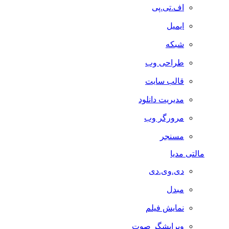
اف.تی.پی
ایمیل
شبکه
طراحی وب
قالب سایت
مدیریت دانلود
مرورگر وب
مسنجر
مالتی مدیا
دی.وی.دی
مبدل
نمایش فیلم
ویرایشگر صوت