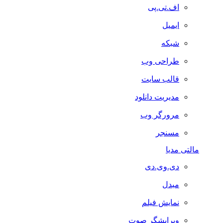
اف.تی.پی
ایمیل
شبکه
طراحی وب
قالب سایت
مدیریت دانلود
مرورگر وب
مسنجر
مالتی مدیا
دی.وی.دی
مبدل
نمایش فیلم
ویرایشگر صوت