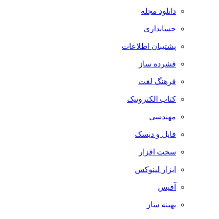
دانلود مجله
حسابداری
پشتیبان اطلاعات
فشرده ساز
فرهنگ لغت
کتاب الکترونیک
مهندسی
فایل و دیسک
سخت افزار
ابزار لینوکس
آفیس
بهینه ساز