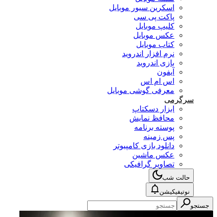
اسکرین سیور موبایل
پاکت پی سی
کلیپ موبایل
عکس موبایل
کتاب موبایل
نرم افزار اندروید
بازی اندروید
آیفون
اس ام اس
معرفی گوشی موبایل
سرگرمی
ابزار دسکتاپ
محافظ نمایش
پوسته برنامه
پس زمینه
دانلود بازی کامپیوتر
عکس ماشین
تصاویر گرافیکی
حالت شب
نوتیفیکیشن
جستجو