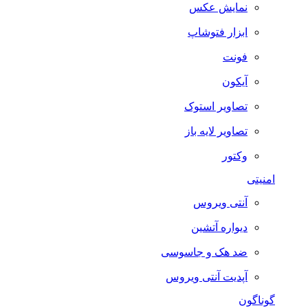
نمایش عکس
ابزار فتوشاپ
فونت
آیکون
تصاویر استوک
تصاویر لایه باز
وکتور
امنیتی
آنتی ویروس
دیواره آتشین
ضد هک و جاسوسی
آپدیت آنتی ویروس
گوناگون