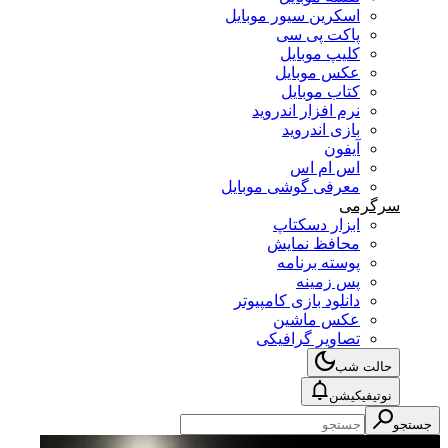
اسکرین سیور موبایل
پاکت پی سی
کلیپ موبایل
عکس موبایل
کتاب موبایل
نرم افزار اندروید
بازی اندروید
آیفون
اس ام اس
معرفی گوشی موبایل
سرگرمی
ابزار دسکتاپ
محافظ نمایش
پوسته برنامه
پس زمینه
دانلود بازی کامپیوتر
عکس ماشین
تصاویر گرافیکی
حالت شب
نوتیفیکیشن
جستجو