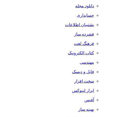
دانلود مجله
حسابداری
پشتیبان اطلاعات
فشرده ساز
فرهنگ لغت
کتاب الکترونیک
مهندسی
فایل و دیسک
سخت افزار
ابزار لینوکس
آفیس
بهینه ساز