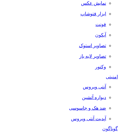
نمایش عکس
ابزار فتوشاپ
فونت
آیکون
تصاویر استوک
تصاویر لایه باز
وکتور
امنیتی
آنتی ویروس
دیواره آتشین
ضد هک و جاسوسی
آپدیت آنتی ویروس
گوناگون