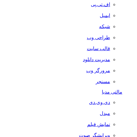
اف.تی.پی
ایمیل
شبکه
طراحی وب
قالب سایت
مدیریت دانلود
مرورگر وب
مسنجر
مالتی مدیا
دی.وی.دی
مبدل
نمایش فیلم
ویرایشگر صوت